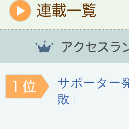
サポーター
敗」