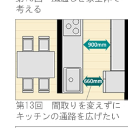
【読者アンケート】
この記事の感想
とても面白かった
面白か
面白くなかった
全然面白く
※コメントはイエマガ内で掲載させていただく
性別
男性
女性
年齢
ニックネ