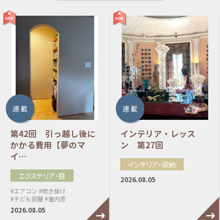
連 載
連 載
第42回 引っ越し後に
インテリア・レッス
かかる費用【夢のマ
ン 第27回
イ…
インテリア・収納
エクステリア・庭
2026.08.05
#エアコン
#吹き抜け
#子ども部屋
#室内窓
2026.08.05