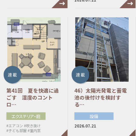
連 載
連 載
第41回 夏を快適に過
46）太陽光発電と蓄電
ごす 湿度のコント
池の後付けを検討す
ロ…
る…
エクステリア・庭
設備
2026.07.21
#エアコン
#吹き抜け
#子ども部屋
#室内窓