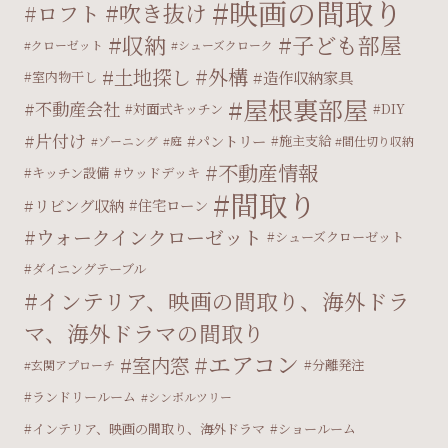
映画の間取り
吹き抜け
ロフト
収納
子ども部屋
クローゼット
シューズクローク
外構
土地探し
造作収納家具
室内物干し
屋根裏部屋
不動産会社
対面式キッチン
DIY
片付け
パントリー
施主支給
ゾーニング
庭
間仕切り収納
不動産情報
キッチン設備
ウッドデッキ
間取り
リビング収納
住宅ローン
ウォークインクローゼット
シューズクローゼット
ダイニングテーブル
インテリア、映画の間取り、海外ドラ
マ、海外ドラマの間取り
エアコン
室内窓
分離発注
玄関アプローチ
ランドリールーム
シンボルツリー
インテリア、映画の間取り、海外ドラマ
ショールーム