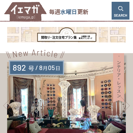
毎週
水曜日
更新
インテリア・レッスン
892
号
8
05
月
日