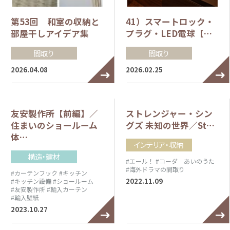
第53回 和室の収納と
41）スマートロック・
部屋干しアイデア集
プラグ・LED電球【…
間取り
間取り
2026.04.08
2026.02.25
友安製作所【前編】／
ストレンジャー・シン
住まいのショールーム
グズ 未知の世界／St…
体…
インテリア・収納
構造・建材
#エール！
#コーダ あいのうた
#海外ドラマの間取り
#カーテンフック
#キッチン
2022.11.09
#キッチン設備
#ショールーム
#友安製作所
#輸入カーテン
#輸入壁紙
2023.10.27