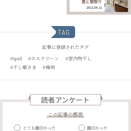
置と間取り
2022.09.21
TAG
記事に登録されたタグ
#ipid
#ホスクリーン
#室内物干し
#干し姫さま
#梅雨
読者アンケート
この記事の感想
とても面白かった
面白かった