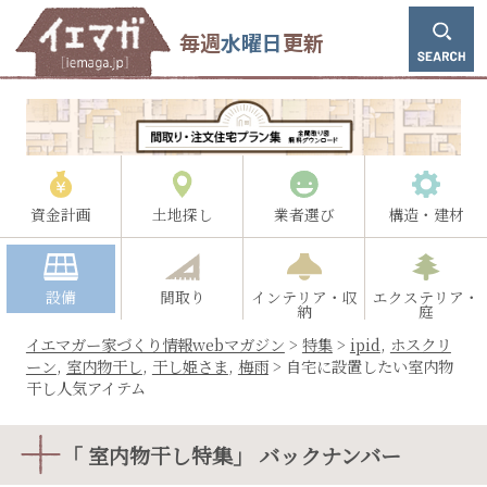
毎週
水曜日
更新
資金計画
土地探し
業者選び
構造・建材
設備
間取り
インテリア・収
エクステリア・
納
庭
イエマガー家づくり情報webマガジン
>
特集
>
ipid
,
ホスクリ
ーン
,
室内物干し
,
干し姫さま
,
梅雨
>
自宅に設置したい室内物
干し人気アイテム
「 室内物干し特集」 バックナンバー