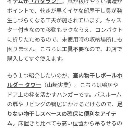
イテムが
「パタラン」
。風が抜けやすい構造が
ポイントで、乾きが早くイヤな部屋干し臭が発
生しづらくなる工夫が施されています。キャス
ター付きなので移動もラクなうえ、コンパクト
に折りたためるので、未使用時の収納場所にも
困りません。こちらは
工具不要
なので、お店で
購入してすぐ使えます。
もう１つ紹介したいのが、
室内物干しポールホ
ルダー タワー
（山崎実業）。こちらは鴨居や
ドア上の枠を活かすハンガーです。バスルーム
の扉やリビングの鴨居にかけるだけなので、
足
りない物干しスペースの確保に便利なアイテ
ム
。床置きと比べても高い位置から吊るせるの