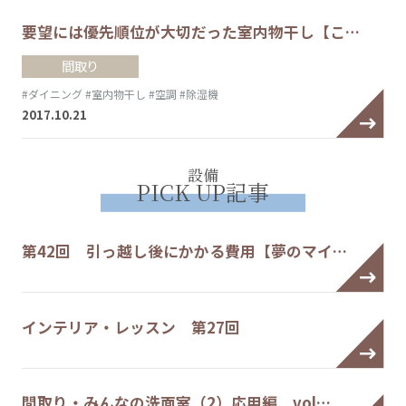
要望には優先順位が大切だった室内物干し【こ…
間取り
#ダイニング
#室内物干し
#空調
#除湿機
2017.10.21
設備
PICK UP記事
第42回 引っ越し後にかかる費用【夢のマイ…
インテリア・レッスン 第27回
間取り・みんなの洗面室（2）応用編 vol…