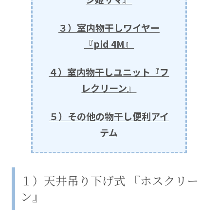
３）室内物干しワイヤー
『pid 4M』
４）室内物干しユニット『フ
レクリーン』
５）その他の物干し便利アイ
テム
１）天井吊り下げ式 『ホスクリー
ン』