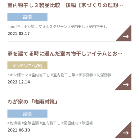
室内物干し３製品比較 後編【家づくりの理想…
設備
#pid4M
#ホシ姫サマ
#ホスクリーン
#室内干し
#室内物干し
2021.03.17
家を建てる時に選んだ室内物干しアイテムとお…
インテリア・収納
#ホシ姫サマ
#室内物干し
#室内物干し竿
#家事動線
#洗濯動線
2022.12.14
わが家の「梅雨対策」
設備
#乾燥機
#全館空調
#室内物干し
#調湿建材
#除湿機
2021.06.30