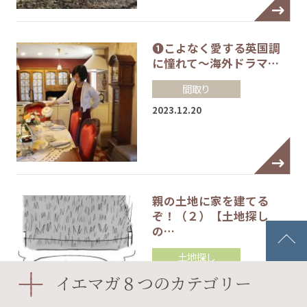
❶こよなく愛する英国調
に憧れて～海外ドラマ…
間取り
2023.12.20
親の土地に家を建てる
ぞ！（２）【土地探し
の…
土地探し
2023.12.08
イエマガ８つのカテゴリー