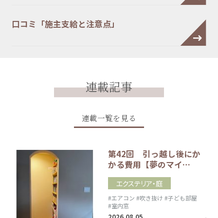
口コミ「施主支給と注意点」
連載記事
連載一覧を見る
第42回 引っ越し後にか
かる費用【夢のマイ…
エクステリア・庭
#エアコン
#吹き抜け
#子ども部屋
#室内窓
2026.08.05