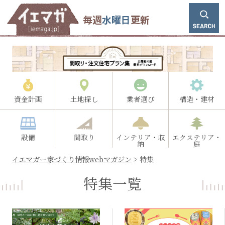
毎週
水曜日
更新
資金計画
土地探し
業者選び
構造・建材
設備
間取り
インテリア・収
エクステリア・
納
庭
イエマガー家づくり情報webマガジン
>
特集
特集一覧