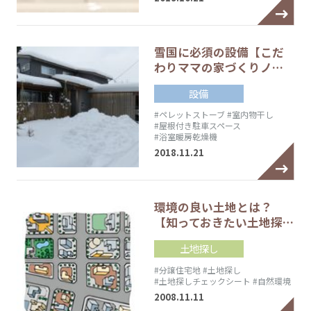
雪国に必須の設備【こだ
わりママの家づくりノ…
設備
#ペレットストーブ
#室内物干し
#屋根付き駐車スペース
#浴室暖房乾燥機
2018.11.21
環境の良い土地とは？
【知っておきたい土地探…
土地探し
#分譲住宅地
#土地探し
#土地探しチェックシート
#自然環境
2008.11.11