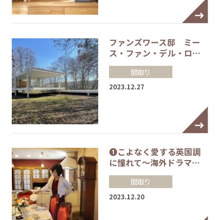
ファンズワース邸 ミー
ス・ファン・デル・ロ…
間取り
2023.12.27
❶こよなく愛する英国調
に憧れて～海外ドラマ…
間取り
2023.12.20