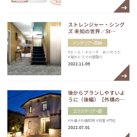
ストレンジャー・シング
ズ 未知の世界／St…
インテリア・収納
#エール！
#コーダ あいのうた
#海外ドラマの間取り
2022.11.09
後からプランしやすいよ
うに（後編）【外構の…
エクステリア・庭
#外構
#外構照明
#物置
#門柱
2022.07.01