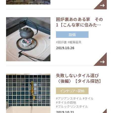
囲炉裏あのある家 その
1【こんな家に住みた…
設備
#囲炉裏
#暖房器具
2019.10.26
失敗しないタイル選び
〈後編〉【タイル探訪】
インテリア・収納
#アジアンスタイル
#タイル
#タイルの目地
#ブルックリンスタイル
2019.10.21