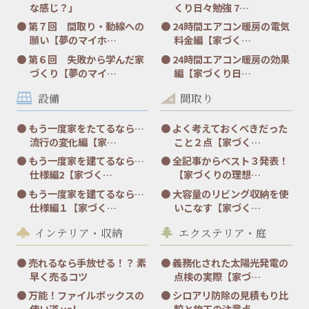
な感じ？」
くり日々勉強 7…
第７回 間取り・動線への
24時間エアコン暖房の電気
願い【夢のマイホ…
料金編【家づく…
第６回 失敗から学んだ家
24時間エアコン暖房の効果
づくり【夢のマイ…
編【家づくり日…
設備
間取り
もう一度家をたてるなら…
よく考えておくべきだった
流行の変化編【家…
こと２点【家づく…
もう一度家を建てるなら…
全記事からベスト３発表！
仕様編2【家づく…
【家づくりの理想…
もう一度家を建てるなら…
大容量のリビング収納を使
仕様編１【家づく…
いこなす【家づく…
インテリア・収納
エクステリア・庭
売れるなら手放せる！？ 素
義務化された太陽光発電の
早く売るコツ
点検の実際【家づ…
万能！ファイルボックスの
シロアリ防除の見積もり比
使い道 vol.…
較と施工の注意点…