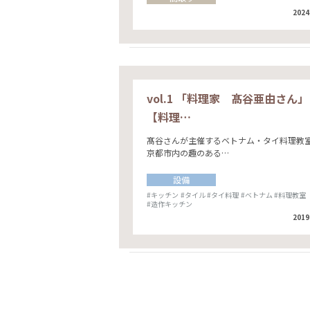
2024
vol.1 「料理家 髙谷亜由さん」
【料理…
髙谷さんが主催するベトナム・タイ料理教
京都市内の趣のある…
設備
#キッチン
#タイル
#タイ料理
#ベトナム
#料理教室
#造作キッチン
2019