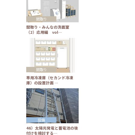
間取り
間取り・みんなの洗面室
（2）応用編 vol…
間取り
専用冷凍庫（セカンド冷凍
庫）の設置計画 …
設備
46）太陽光発電と蓄電池の後
付けを検討する…