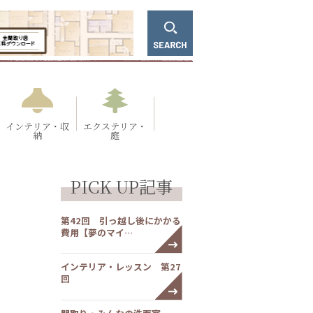
インテリア・収
エクステリア・
納
庭
PICK UP記事
第42回 引っ越し後にかかる
費用【夢のマイ…
インテリア・レッスン 第27
回