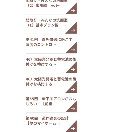
間取り・みんなの洗面室
（2）応用編 vol…
間取り・みんなの洗面室
（1）基本プラン編 …
第41回 夏を快適に過ごす
湿度のコントロ…
46）太陽光発電と蓄電池の後
付けを検討する…
46）太陽光発電と蓄電池の後
付けを検討する…
第55回 床下エアコンがおも
しろい！【前編…
第40回 造作建具の設計
【夢のマイホーム…