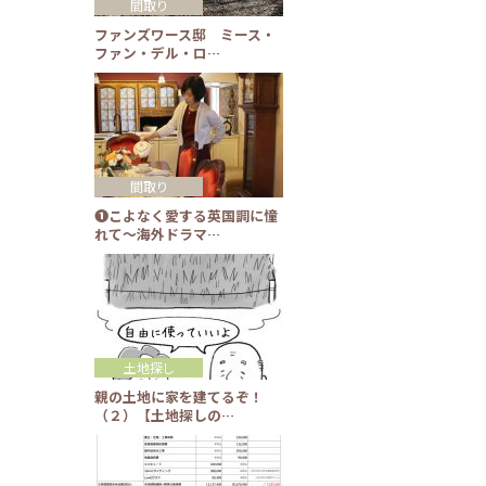
間取り
ファンズワース邸 ミース・
ファン・デル・ロ…
間取り
❶こよなく愛する英国調に憧
れて～海外ドラマ…
土地探し
親の土地に家を建てるぞ！
（２）【土地探しの…