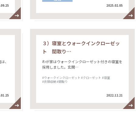
.09.25
2025.02.05
３）寝室とウォークインクローゼッ
ト 間取り…
室は、
わが家はウォークインクローゼット付きの寝室を
採用しました。玄関…
#ウォークインクローゼット
#クローゼット
#寝室
#衣類収納
#間取り
.01.25
2022.12.21