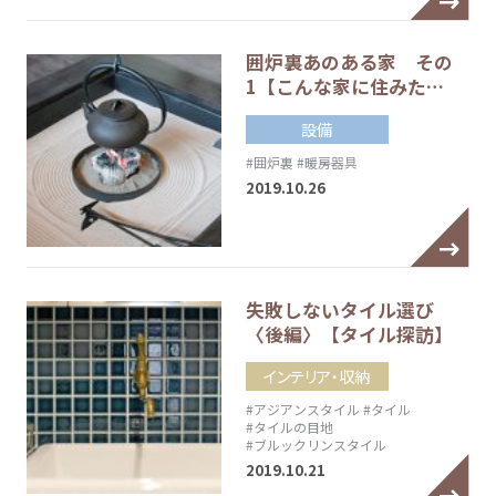
囲炉裏あのある家 その
1【こんな家に住みた…
設備
#囲炉裏
#暖房器具
2019.10.26
失敗しないタイル選び
〈後編〉【タイル探訪】
インテリア・収納
#アジアンスタイル
#タイル
#タイルの目地
#ブルックリンスタイル
2019.10.21