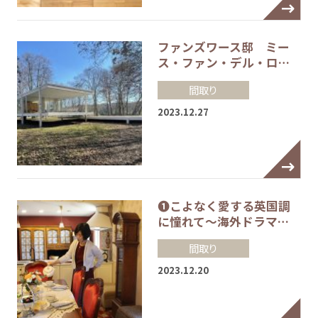
ファンズワース邸 ミー
ス・ファン・デル・ロ…
間取り
2023.12.27
❶こよなく愛する英国調
に憧れて～海外ドラマ…
間取り
2023.12.20