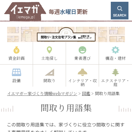
毎週
水曜日
更新
資金計画
土地探し
業者選び
構造・建材
設備
間取り
インテリア・収
エクステリア・
納
庭
イエマガー家づくり情報webマガジン
>
図鑑
>
間取り用語集
間取り用語集
この間取り用語集では、家づくりに役立つ間取りに関す