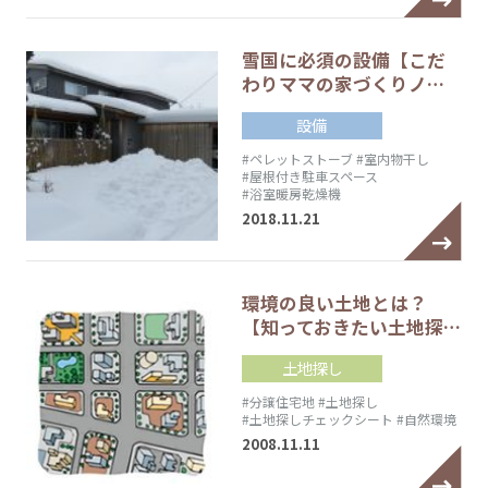
雪国に必須の設備【こだ
わりママの家づくりノ…
設備
#ペレットストーブ
#室内物干し
#屋根付き駐車スペース
#浴室暖房乾燥機
2018.11.21
環境の良い土地とは？
【知っておきたい土地探…
土地探し
#分譲住宅地
#土地探し
#土地探しチェックシート
#自然環境
2008.11.11