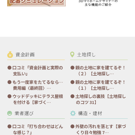
資金計画
土地探し
口コミ「資金計画と実際の
親の土地に家を建てるぞ！
支払い」
（２）【土地探し…
もう一度家をたてるなら…
親の土地に家を建てるぞ！
費用編〈最終回〉…
（１）【土地探し…
ウッドデッキにテラス屋根
土地探しの裏技【土地探し
を付ける【家づく…
のコツ 31】
業者選び
構造・建材
口コミ「打ち合わせはどん
外壁の汚れを落とす【家づ
な感じ？」
くり日々勉強 7…