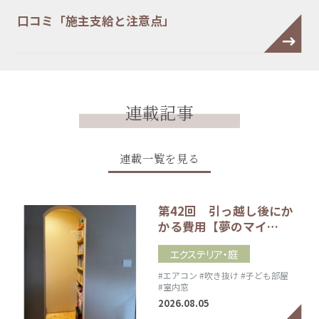
口コミ「施主支給と注意点」
連載記事
連載一覧を見る
第42回 引っ越し後にか
かる費用【夢のマイ…
エクステリア・庭
#エアコン
#吹き抜け
#子ども部屋
#室内窓
2026.08.05