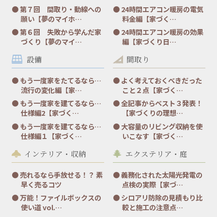
第７回 間取り・動線への
24時間エアコン暖房の電気
願い【夢のマイホ…
料金編【家づく…
第６回 失敗から学んだ家
24時間エアコン暖房の効果
づくり【夢のマイ…
編【家づくり日…
設備
間取り
もう一度家をたてるなら…
よく考えておくべきだった
流行の変化編【家…
こと２点【家づく…
もう一度家を建てるなら…
全記事からベスト３発表！
仕様編2【家づく…
【家づくりの理想…
もう一度家を建てるなら…
大容量のリビング収納を使
仕様編１【家づく…
いこなす【家づく…
インテリア・収納
エクステリア・庭
売れるなら手放せる！？ 素
義務化された太陽光発電の
早く売るコツ
点検の実際【家づ…
万能！ファイルボックスの
シロアリ防除の見積もり比
使い道 vol.…
較と施工の注意点…