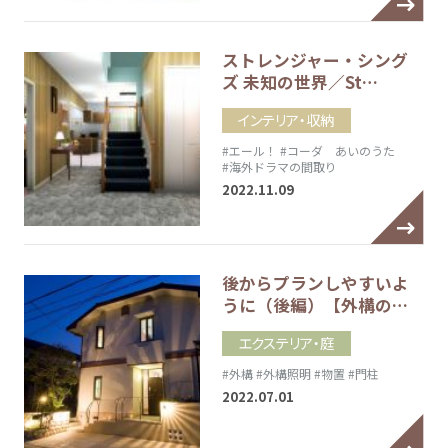
ストレンジャー・シング
ズ 未知の世界／St…
インテリア・収納
#エール！
#コーダ あいのうた
#海外ドラマの間取り
2022.11.09
後からプランしやすいよ
うに（後編）【外構の…
エクステリア・庭
#外構
#外構照明
#物置
#門柱
2022.07.01