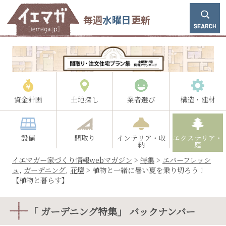
毎週
水曜日
更新
資金計画
土地探し
業者選び
構造・建材
設備
間取り
インテリア・収
エクステリア・
納
庭
イエマガー家づくり情報webマガジン
>
特集
>
エバーフレッシ
ュ
,
ガーデニング
,
花壇
>
植物と一緒に暑い夏を乗り切ろう！
【植物と暮らす】
「 ガーデニング特集」 バックナンバー