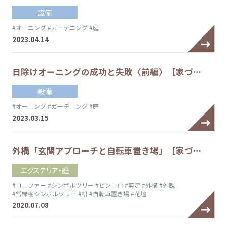
設備
#オーニング
#ガーデニング
#庭
2023.04.14
日除けオーニングの成功と失敗〈前編〉【家づ…
設備
#オーニング
#ガーデニング
#庭
2023.03.15
外構「玄関アプローチと自転車置き場」【家づ…
エクステリア・庭
#コニファー
#シンボルツリー
#ピンコロ
#剪定
#外構
#外観
#常緑樹シンボルツリー
#枡
#自転車置き場
#花壇
2020.07.08