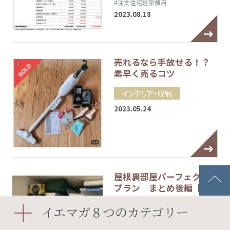
#注文住宅建築費用
2023.08.18
売れるなら手放せる！？
素早く売るコツ
インテリア・収納
2023.05.24
屋根裏部屋パーフェクト
プラン まとめ後編【…
間取り
イエマガ８つのカテゴリー
#ロフト
#屋根裏部屋