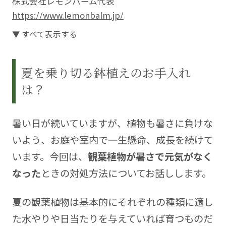
株式会社レモンバーム代表
https://www.lemonbalm.jp/
学生時代から花屋で勤め、以来、造園・植物のある
▼ すべて表示する
空間の企画等、グリーン関連の多岐にわたる業務に
携わる。また、園芸エッセイの執筆（毎日新聞家庭
夏を乗り切る鉢植えのお手入れ
欄 ）、ラジオ、テレビ番組等の出演多数。大阪豊中
市の〈ガーデンショップ・レモンズガーデン〉で
は？
は、植物の相談やお庭造りの相談にもお応えしてい
ます。
暑い日が続いていますが、植物も暑さに負けな
さまざまな植物との暮らし方、環境にあった育て方
いよう、お庭や室内で一生懸命、成長を続けて
をこの連載でご説明します。これまでに受けた植物
います。今回は、
観葉植物が暑さで元気がなく
に関するお悩みも交えながら、ご一緒に植物の性質
なった
ときの対処方法についてお話しします。
についての知識を深めていきましょう。
夏の観葉植物は基本的にそれぞれの種類に適し
た水やりや日当たりを与えていれば育つものだ