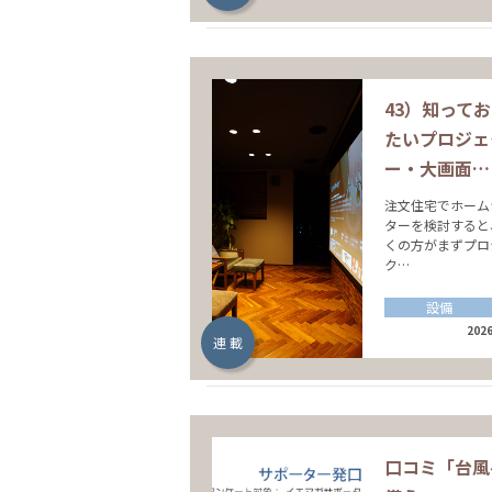
43）知って
たいプロジェ
ー・大画面…
注文住宅でホーム
ターを検討すると
くの方がまずプロ
ク…
設備
2026
連 載
口コミ「台風