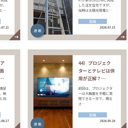
が、
した注文住宅ですが、
と…
当時は太陽光発電と…
設備
.07.21
2026.07.15
連 載
シア
44）プロジェク
画
ターとテレビは併
…
用が正解？…
満足
前回は、プロジェクタ
、映
ーは大画面を手軽に実
と同
現できる一方で、明る
さ…
設備
.06.17
2026.05.20
連 載