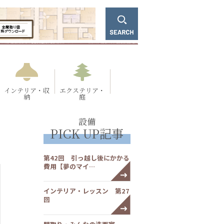
インテリア・収
エクステリア・
納
庭
設備
PICK UP記事
第42回 引っ越し後にかかる
費用【夢のマイ…
インテリア・レッスン 第27
回