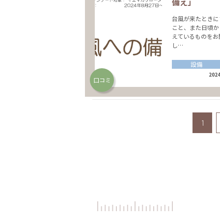
備え」
台風が来たときに
こと、また日頃か
えているものをお
し…
設備
2024
口コミ
1