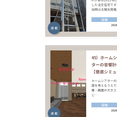
した注文住宅です
当時は太陽光発電
設備
2026
連 載
45）ホーム
ターの音響計
【徹底シミュ
ホームシアターの
度を考えるうえで
像・画面の大きさ
じ…
設備
2026
連 載