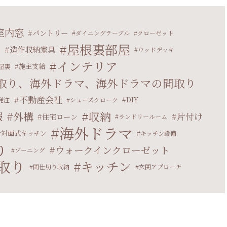
室内窓
パントリー
ダイニングテーブル
クローゼット
屋根裏部屋
造作収納家具
マ
ウッドデッキ
インテリア
施主支給
屋裏
取り、海外ドラマ、海外ドラマの間取り
不動産会社
DIY
発注
シューズクローク
収納
報
外構
片付け
住宅ローン
ランドリールーム
海外ドラマ
対面式キッチン
キッチン設備
り
ウォークインクローゼット
ゾーニング
取り
キッチン
間仕切り収納
玄関アプローチ