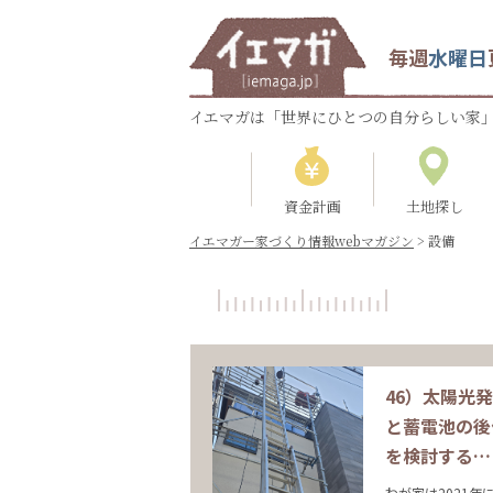
毎週
水曜日
イエマガは「世界にひとつの自分らしい家」
資金計画
土地探し
イエマガー家づくり情報webマガジン
>
設備
46）太陽光
と蓄電池の後
を検討する…
わが家は2021年