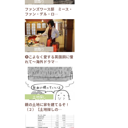
間取り
ファンズワース邸 ミース・
ファン・デル・ロ…
間取り
❶こよなく愛する英国調に憧
れて～海外ドラマ…
土地探し
親の土地に家を建てるぞ！
（２）【土地探しの…