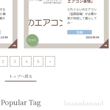
エアコン事情」
する
どれぐらいのエアコン
ら備
（空調設備）が必要か
聞き
家が完成して暮らして
み…
設備
.10.09
2024.09.04
口コミ
2
3
4
5
>
トップへ戻る
Popular Tag