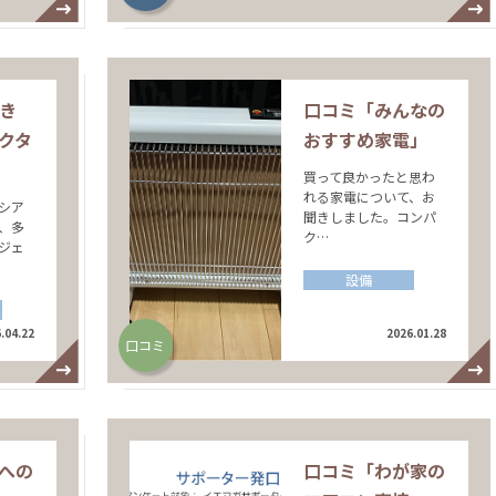
おき
口コミ「みんなの
クタ
おすすめ家電」
買って良かったと思わ
れる家電について、お
シア
聞きしました。コンパ
、多
ク…
ジェ
設備
.04.22
2026.01.28
口コミ
への
口コミ「わが家の