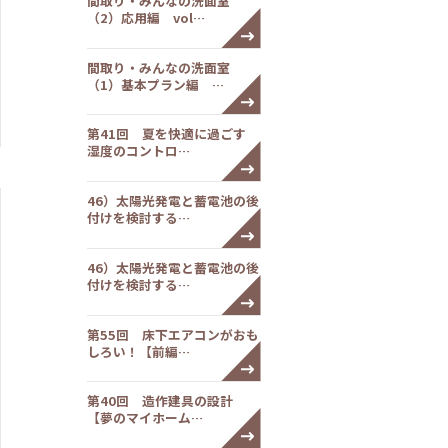
間取り・みんなの洗面室
（2）応用編 vol…
間取り・みんなの洗面室
（1）基本プラン編 …
第41回 夏を快適に過ごす
湿度のコントロ…
46）太陽光発電と蓄電池の後
付けを検討する…
46）太陽光発電と蓄電池の後
付けを検討する…
第55回 床下エアコンがおも
しろい！【前編…
第40回 造作建具の設計
【夢のマイホーム…