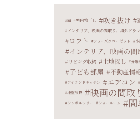
吹き抜け
室内物干し
庭
インテリア、映画の間取り、海外ドラ
ロフト
シューズクローゼット
小
インテリア、映画の間
土地探し
リビング収納
分離
子ども部屋
不動産情
エアコン
アイランドキッチン
映画の間取
地盤改良
間
シンボルツリー
ショールーム