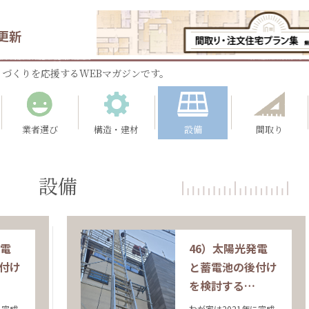
更新
づくりを応援するWEBマガジンです。
業者選び
構造・建材
設備
間取り
設備
発電
46）太陽光発電
付け
と蓄電池の後付け
を検討する…
に完成
わが家は2021年に完成