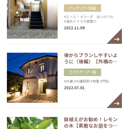
インテリア・収納
#エール！
#コーダ あいのうた
#海外ドラマの間取り
2022.11.09
後からプランしやすいよ
うに（後編）【外構の…
エクステリア・庭
#外構
#外構照明
#物置
#門柱
2022.07.01
鉢植えがお勧め！レモン
の木【素敵なお庭をつ…