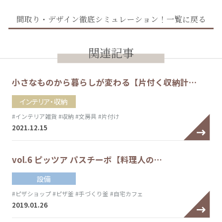
間取り・デザイン徹底シミュレーション！一覧に戻る
関連記事
小さなものから暮らしが変わる【片付く収納計…
インテリア・収納
#インテリア雑貨
#収納
#文房具
#片付け
2021.12.15
vol.6 ピッツア パスチーボ【料理人の…
設備
#ピザショップ
#ピザ釜
#手づくり釜
#自宅カフェ
2019.01.26