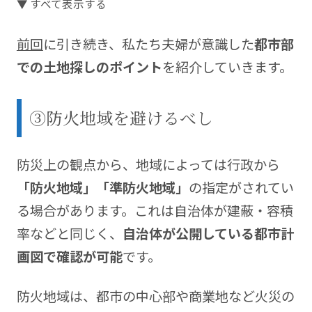
▼ すべて表示する
【マイホームへようこそ28回】
で登場した我が家の
前回
に引き続き、私たち夫婦が意識した
都市部
こだわりポイントや検討の過程を詳しくお伝えしま
す。
での土地探しのポイント
を紹介していきます。
住友林業との家づくりやライフスタイルに関するブ
③防火地域を避けるべし
ログを運営中。 blog
https://kikorist.com
防災上の観点から、地域によっては行政から
「防火地域」「準防火地域」
の指定がされてい
る場合があります。これは自治体が建蔽・容積
率などと同じく、
自治体が公開している都市計
画図で確認が可能
です。
防火地域は、都市の中心部や商業地など火災の