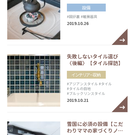
設備
#囲炉裏
#暖房器具
2019.10.26
失敗しないタイル選び
〈後編〉【タイル探訪】
インテリア・収納
#アジアンスタイル
#タイル
#タイルの目地
#ブルックリンスタイル
2019.10.21
雪国に必須の設備【こだ
わりママの家づくりノ…