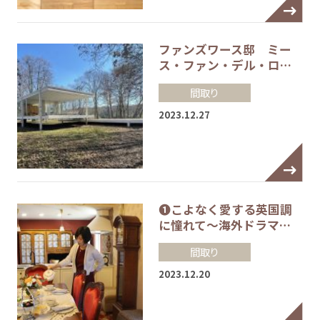
ファンズワース邸 ミー
ス・ファン・デル・ロ…
間取り
2023.12.27
❶こよなく愛する英国調
に憧れて～海外ドラマ…
間取り
2023.12.20