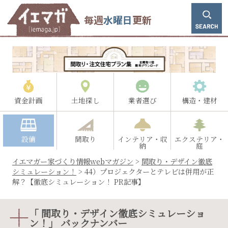
毎週
水曜日
更新
資金計画
土地探し
業者選び
構造・建材
設備
間取り
インテリア・収
エクステリア・
納
庭
イエマガー家づくり情報webマガジン
>
間取り・デザイン徹底
シミュレーション！
>
44）プロジェクターとテレビは併用が正
解？【徹底シミュレーション！ PR記事】
「 間取り・デザイン徹底シミュレーショ
ン！」 バックナンバー