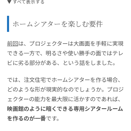
▼ すべて表示する
【マイホームへようこそ28回】
で登場した我が家の
こだわりポイントや検討の過程を詳しくお伝えしま
ホームシアターを楽しむ要件
す。
住友林業との家づくりやライフスタイルに関するブ
前回
は、プロジェクターは大画面を手軽に実現
ログを運営中。 blog
https://kikorist.com
できる一方で、明るさや使い勝手の面ではテレ
ビに劣る部分がある、という話をしました。
では、注文住宅でホームシアターを作る場合、
どのような形が現実的なのでしょうか。プロジ
ェクターの能力を最大限に活かすのであれば、
映画館のように暗くできる専用シアタールーム
を作るのが一番
です。