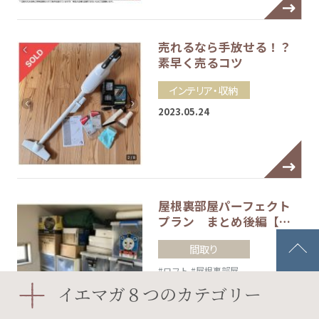
売れるなら手放せる！？
素早く売るコツ
インテリア・収納
2023.05.24
屋根裏部屋パーフェクト
プラン まとめ後編【…
間取り
#ロフト
#屋根裏部屋
2023.03.08
イエマガ８つのカテゴリー