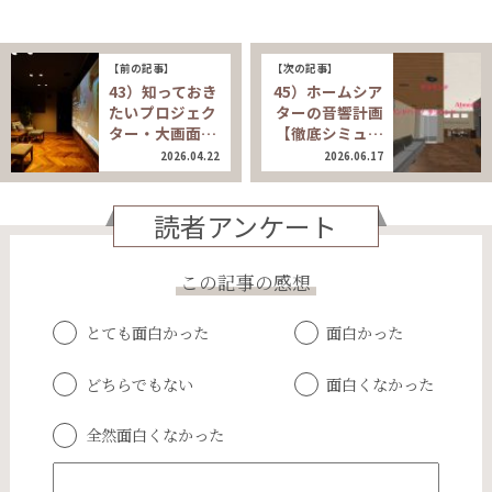
【前の記事】
【次の記事】
43）知っておき
45）ホームシア
たいプロジェク
ターの音響計画
ター・大画面…
【徹底シミュ…
2026.04.22
2026.06.17
読者アンケート
この記事の感想
とても面白かった
面白かった
どちらでもない
面白くなかった
全然面白くなかった