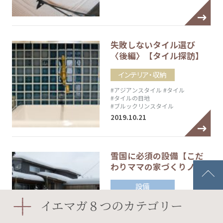
失敗しないタイル選び
〈後編〉【タイル探訪】
インテリア・収納
#アジアンスタイル
#タイル
#タイルの目地
#ブルックリンスタイル
2019.10.21
雪国に必須の設備【こだ
わりママの家づくりノ…
設備
#ペレットストーブ
#室内物干し
イエマガ８つのカテゴリー
#屋根付き駐車スペース
#浴室暖房乾燥機