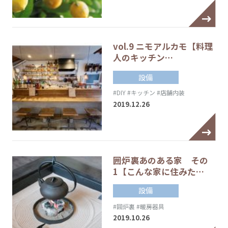
vol.9 ニモアルカモ【料理
人のキッチン…
設備
#DIY
#キッチン
#店舗内装
2019.12.26
囲炉裏あのある家 その
1【こんな家に住みた…
設備
#囲炉裏
#暖房器具
2019.10.26