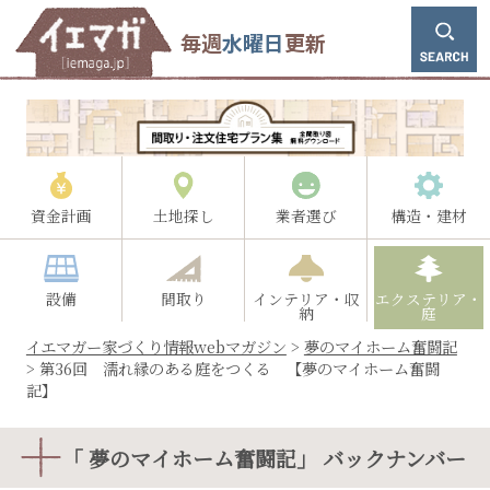
毎週
水曜日
更新
資金計画
土地探し
業者選び
構造・建材
設備
間取り
インテリア・収
エクステリア・
納
庭
イエマガー家づくり情報webマガジン
>
夢のマイホーム奮闘記
>
第36回 濡れ縁のある庭をつくる 【夢のマイホーム奮闘
記】
「 夢のマイホーム奮闘記」 バックナンバー