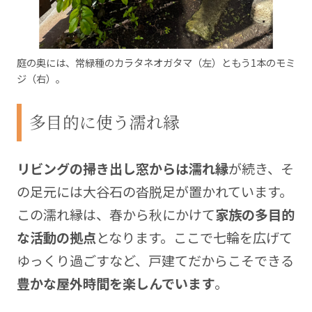
庭の奥には、常緑種のカラタネオガタマ（左）ともう1本のモミ
ジ（右）。
多目的に使う濡れ縁
リビングの掃き出し窓からは濡れ縁
が続き、そ
の足元には大谷石の沓脱足が置かれています。
この濡れ縁は、春から秋にかけて
家族の多目的
な活動の拠点
となります。ここで七輪を広げて
ゆっくり過ごすなど、戸建てだからこそできる
豊かな屋外時間を楽しんでいます
。