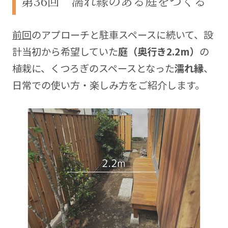
第36回 濡れ縁のある庭をつくる
と、そしてそれをどうやって乗り越えたかについ
て、連載を通して家づくり中の方へ届けることで、
前回
のアプローチと駐車スペースに続いて、設
誰かの悩みや問題を解決できると嬉しいなと思いな
がら、この記事を書いています。
計当初から希望していた
庭（奥行き2.2m）
の
植栽に、くつろぎのスペースとなった
濡れ縁
、
Blog:
https://xshmblog.com
日常での使い方・楽しみ方をご紹介します。