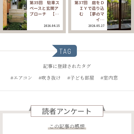
第35回 駐車ス
第37回 庭をＤ
ペースと玄関ア
ＩＹで造り込
プローチ 【…
む 【夢のマ
イ…
2026.04.15
2026.05.27
TAG
記事に登録されたタグ
#エアコン
#吹き抜け
#子ども部屋
#室内窓
読者アンケート
この記事の感想