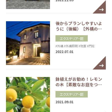
後からプランしやすいよ
うに（後編）【外構の…
エクステリア・庭
#外構
#外構照明
#物置
#門柱
2022.07.01
鉢植えがお勧め！レモン
の木【素敵なお庭をつ…
エクステリア・庭
2021.09.01