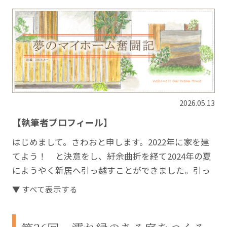
2026.05.13
【執筆者プロフィール】
はじめまして。さわおと申します。2022年に家を建
てよう！ と決意をし、紆余曲折を経て2024年の夏
にようやく新居へ引っ越すことができました。引っ
越す頃に息子も生まれ、家族3人で楽しく暮らしてい
▼ すべて表示する
ます。
長い家づくりの中で経験した失敗や大変だったこ