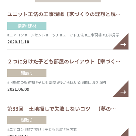
ユニット工法の工事現場【家づくりの理想と現…
構造・建材
#エアコン
#コンセント
#ニッチ
#ユニット工法
#工事現場
#工事見学
2020.11.18
２つに分けた子ども部屋のレイアウト【家づく…
間取り
#可動式の収納棚
#子ども部屋
#後から区切る
#間仕切り収納
2021.06.09
第33回 土地探しで失敗しないコツ 【夢の…
間取り
#エアコン
#吹き抜け
#子ども部屋
#室内窓