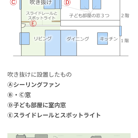
吹き抜けに設置したもの
Ⓐシーリングファン
Ⓑ・Ⓒ窓
Ⓓ子ども部屋に室内窓
Ⓔスライドレールとスポットライト