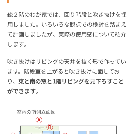
て、連載を通して家づくり中の方へ届けることで、
総２
階のわが家では、回り階段と吹き抜けを採
誰かの悩みや問題を解決できると嬉しいなと思いな
がら、この記事を書いています。
用しました。いろいろな観点での検討を踏まえ
て計画しましたが、実際の使用感について紹介
Blog:
https://xshmblog.com
します。
吹き抜けはリビングの天井を抜く形で作ってい
ます。階段室を上がると吹き抜けに面してお
り、
東と南の窓と1階リビングを見下ろすこと
ができます
。