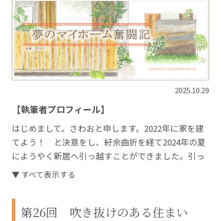
2025.10.29
【執筆者プロフィール】
はじめまして。さわおと申します。2022年に家を建
てよう！ と決意をし、紆余曲折を経て2024年の夏
にようやく新居へ引っ越すことができました。引っ
越す頃に息子も生まれ、家族3人で楽しく暮らしてい
▼ すべて表示する
ます。
長い家づくりの中で経験した失敗や大変だったこ
第26回 吹き抜けのある住まい
と、そしてそれをどうやって乗り越えたかについ