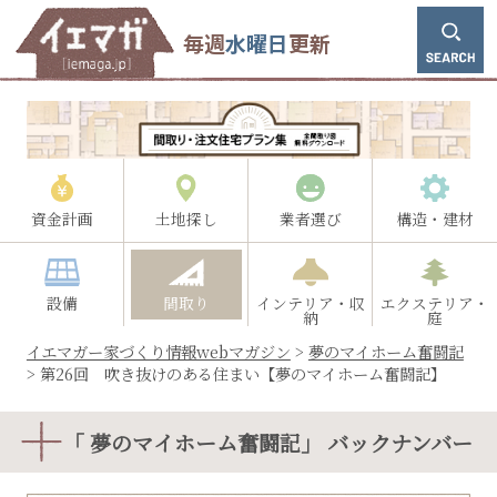
毎週
水曜日
更新
資金計画
土地探し
業者選び
構造・建材
設備
間取り
インテリア・収
エクステリア・
納
庭
イエマガー家づくり情報webマガジン
>
夢のマイホーム奮闘記
>
第26回 吹き抜けのある住まい【夢のマイホーム奮闘記】
「 夢のマイホーム奮闘記」 バックナンバー