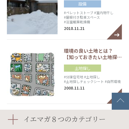
設備
#ペレットストーブ
#室内物干し
#屋根付き駐車スペース
#浴室暖房乾燥機
2018.11.21
環境の良い土地とは？
【知っておきたい土地探…
土地探し
#分譲住宅地
#土地探し
#土地探しチェックシート
#自然環境
2008.11.11
夢のガレージライフを叶
イエマガ８つのカテゴリー
えた家【マイホームへ…