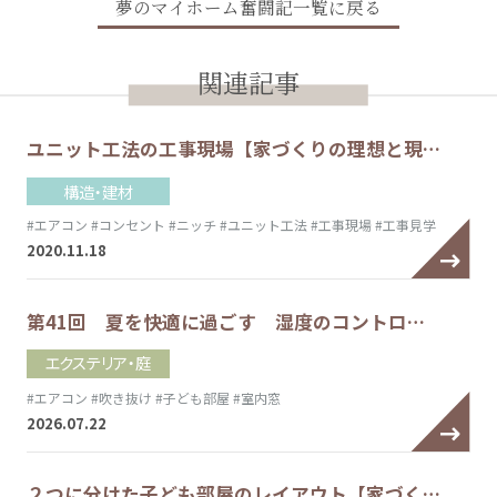
夢のマイホーム奮闘記一覧に戻る
関連記事
ユニット工法の工事現場【家づくりの理想と現…
構造・建材
#エアコン
#コンセント
#ニッチ
#ユニット工法
#工事現場
#工事見学
2020.11.18
第41回 夏を快適に過ごす 湿度のコントロ…
エクステリア・庭
#エアコン
#吹き抜け
#子ども部屋
#室内窓
2026.07.22
２つに分けた子ども部屋のレイアウト【家づく…