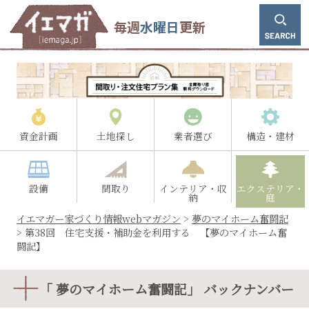
毎週
水曜日
更新
資金計画
土地探し
業者選び
構造・建材
設備
間取り
インテリア・収
エクステリア・
納
庭
イエマガー家づくり情報webマガジン
>
夢のマイホーム奮闘記
>
第38回 住宅支援・補助金を利用する 【夢のマイホーム奮
闘記】
「 夢のマイホーム奮闘記」 バックナンバー