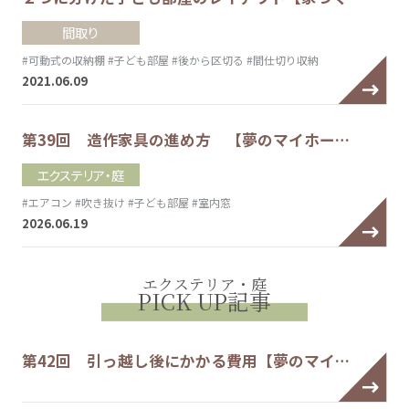
間取り
#可動式の収納棚
#子ども部屋
#後から区切る
#間仕切り収納
2021.06.09
第39回 造作家具の進め方 【夢のマイホー…
エクステリア・庭
#エアコン
#吹き抜け
#子ども部屋
#室内窓
2026.06.19
エクステリア・庭
PICK UP記事
第42回 引っ越し後にかかる費用【夢のマイ…