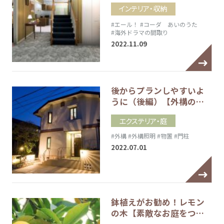
インテリア・収納
#エール！
#コーダ あいのうた
#海外ドラマの間取り
2022.11.09
後からプランしやすいよ
うに（後編）【外構の…
エクステリア・庭
#外構
#外構照明
#物置
#門柱
2022.07.01
鉢植えがお勧め！レモン
の木【素敵なお庭をつ…