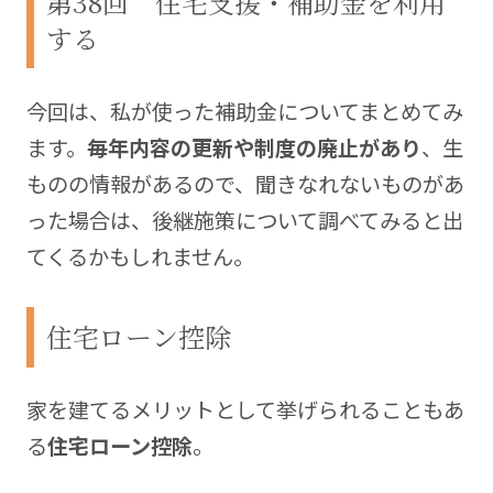
第38回 住宅支援・補助金を利用
と、そしてそれをどうやって乗り越えたかについ
する
て、連載を通して家づくり中の方へ届けることで、
誰かの悩みや問題を解決できると嬉しいなと思いな
がら、この記事を書いています。
今回は、私が使った補助金についてまとめてみ
ます。
毎年内容の更新や制度の廃止があり
、生
Blog:
https://xshmblog.com
ものの情報があるので、聞きなれないものがあ
った場合は、後継施策について調べてみると出
てくるかもしれません。
住宅ローン控除
家を建てるメリットとして挙げられることもあ
る
住宅ローン控除
。