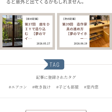
ると意外と出てくるかもしれません。
【前の記事】
【次の記事】
第37回 庭をＤ
第39回 造作家
ＩＹで造り込
具の進め方
む 【夢のマ
【夢のマイホ
イ…
ー…
2026.05.27
2026.06.19
TAG
記事に登録されたタグ
#エアコン
#吹き抜け
#子ども部屋
#室内窓