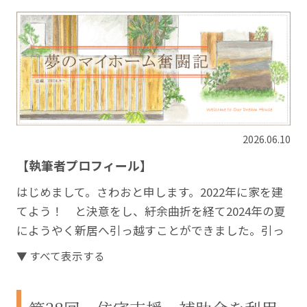
2026.06.10
【執筆者プロフィール】
はじめまして。さわおと申します。2022年に家を建
てよう！ と決意をし、紆余曲折を経て2024年の夏
にようやく新居へ引っ越すことができました。引っ
越す頃に息子も生まれ、家族3人で楽しく暮らしてい
▼ すべて表示する
ます。
長い家づくりの中で経験した失敗や大変だったこ