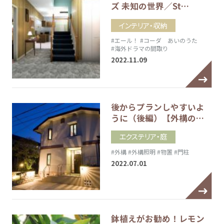
ズ 未知の世界／St…
インテリア・収納
#エール！
#コーダ あいのうた
#海外ドラマの間取り
2022.11.09
後からプランしやすいよ
うに（後編）【外構の…
エクステリア・庭
#外構
#外構照明
#物置
#門柱
2022.07.01
鉢植えがお勧め！レモン