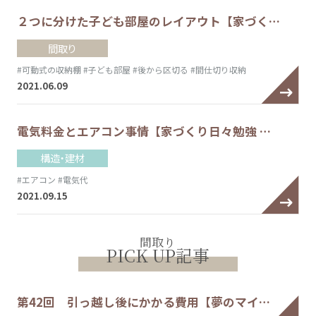
２つに分けた子ども部屋のレイアウト【家づく…
間取り
#可動式の収納棚
#子ども部屋
#後から区切る
#間仕切り収納
2021.06.09
電気料金とエアコン事情【家づくり日々勉強 …
構造・建材
#エアコン
#電気代
2021.09.15
間取り
PICK UP記事
第42回 引っ越し後にかかる費用【夢のマイ…