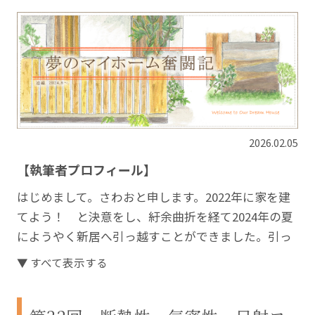
2026.02.05
【執筆者プロフィール】
はじめまして。さわおと申します。2022年に家を建
てよう！ と決意をし、紆余曲折を経て2024年の夏
にようやく新居へ引っ越すことができました。引っ
越す頃に息子も生まれ、家族3人で楽しく暮らしてい
▼ すべて表示する
ます。
長い家づくりの中で経験した失敗や大変だったこ