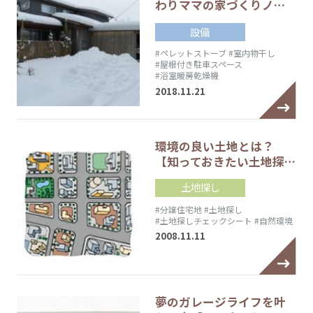
わりママの家づくりノ…
設備
#ペレットストーブ
#室内物干し
#屋根付き駐車スペース
#浴室暖房乾燥機
2018.11.21
環境の良い土地とは？
【知っておきたい土地探…
土地探し
#分譲住宅地
#土地探し
#土地探しチェックシート
#自然環境
2008.11.11
夢のガレージライフを叶