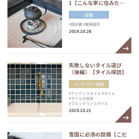
1【こんな家に住みた…
設備
#囲炉裏
#暖房器具
2019.10.26
失敗しないタイル選び
〈後編〉【タイル探訪】
インテリア・収納
#アジアンスタイル
#タイル
#タイルの目地
#ブルックリンスタイル
2019.10.21
雪国に必須の設備【こだ