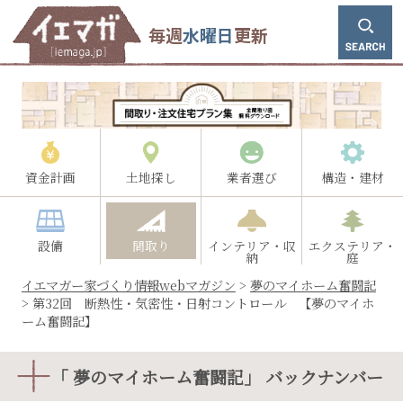
毎週
水曜日
更新
資金計画
土地探し
業者選び
構造・建材
設備
間取り
インテリア・収
エクステリア・
納
庭
イエマガー家づくり情報webマガジン
>
夢のマイホーム奮闘記
>
第32回 断熱性・気密性・日射コントロール 【夢のマイホ
ーム奮闘記】
「 夢のマイホーム奮闘記」 バックナンバー