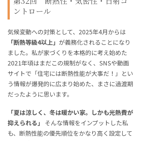
第32回 断熱性・気密性・日射コ
と、そしてそれをどうやって乗り越えたかについ
ントロール
て、連載を通して家づくり中の方へ届けることで、
誰かの悩みや問題を解決できると嬉しいなと思いな
がら、この記事を書いています。
気候変動への対策として、2025年4月からは
「断熱等級4以上」
が義務化されることになり
Blog:
https://xshmblog.com
ました。私が家づくりを本格的に考え始めた
2021年頃はまだこの規制がなく、SNSや動画
サイトで「住宅には断熱性能が大事だ！」とい
う情報が爆発的に広まり始めた、まさに過渡期
だったように思います。
「夏は涼しく、冬は暖かい家。しかも光熱費が
抑えられる」
そんな情報をインプットした私
も、断熱性能の優先順位をかなり高く設定して