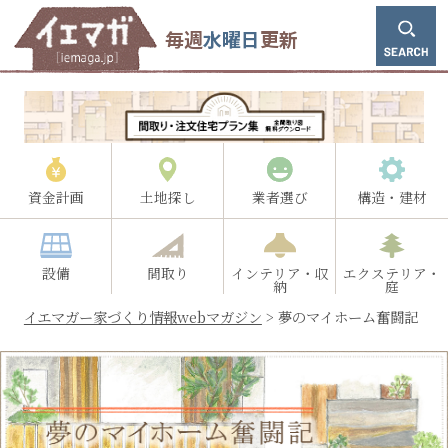
毎週
水曜日
更新
資金計画
土地探し
業者選び
構造・建材
設備
間取り
インテリア・収
エクステリア・
納
庭
イエマガー家づくり情報webマガジン
>
夢のマイホーム奮闘記