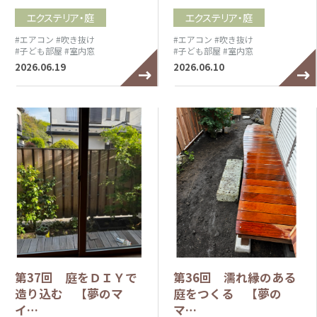
エクステリア・庭
エクステリア・庭
#エアコン
#吹き抜け
#エアコン
#吹き抜け
#子ども部屋
#室内窓
#子ども部屋
#室内窓
2026.06.19
2026.06.10
第37回 庭をＤＩＹで
第36回 濡れ縁のある
造り込む 【夢のマ
庭をつくる 【夢の
イ…
マ…