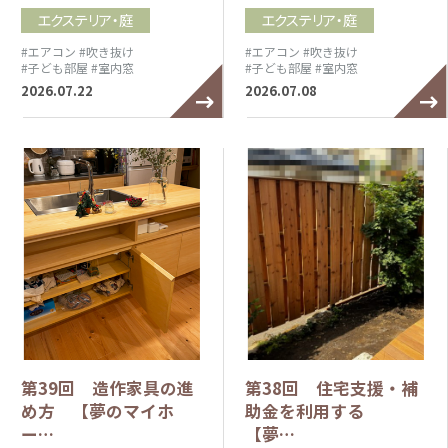
エクステリア・庭
エクステリア・庭
#エアコン
#吹き抜け
#エアコン
#吹き抜け
#子ども部屋
#室内窓
#子ども部屋
#室内窓
2026.07.22
2026.07.08
第39回 造作家具の進
第38回 住宅支援・補
め方 【夢のマイホ
助金を利用する
ー…
【夢…