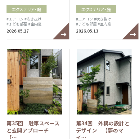
エクステリア・庭
エクステリア・庭
#エアコン
#吹き抜け
#エアコン
#吹き抜け
#子ども部屋
#室内窓
#子ども部屋
#室内窓
2026.05.27
2026.05.13
第35回 駐車スペース
第34回 外構の設計と
と玄関アプローチ
デザイン 【夢のマ
【…
イ…