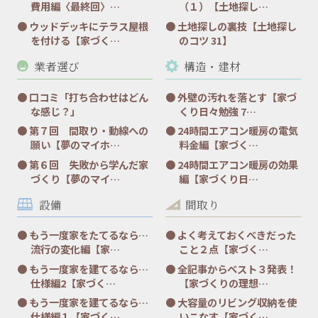
費用編〈最終回〉…
（１）【土地探し…
ウッドデッキにテラス屋根
土地探しの裏技【土地探し
を付ける【家づく…
のコツ 31】
業者選び
構造・建材
口コミ「打ち合わせはどん
外壁の汚れを落とす【家づ
な感じ？」
くり日々勉強 7…
第７回 間取り・動線への
24時間エアコン暖房の電気
願い【夢のマイホ…
料金編【家づく…
第６回 失敗から学んだ家
24時間エアコン暖房の効果
づくり【夢のマイ…
編【家づくり日…
設備
間取り
もう一度家をたてるなら…
よく考えておくべきだった
流行の変化編【家…
こと２点【家づく…
もう一度家を建てるなら…
全記事からベスト３発表！
仕様編2【家づく…
【家づくりの理想…
もう一度家を建てるなら…
大容量のリビング収納を使
仕様編１【家づく…
いこなす【家づく…