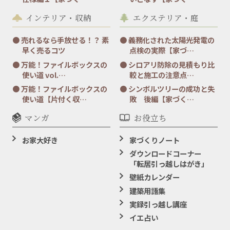
インテリア・収納
エクステリア・庭
売れるなら手放せる！？ 素
義務化された太陽光発電の
早く売るコツ
点検の実際【家づ…
万能！ファイルボックスの
シロアリ防除の見積もり比
使い道 vol.…
較と施工の注意点…
万能！ファイルボックスの
シンボルツリーの成功と失
使い道【片付く収…
敗 後編【家づく…
マンガ
お役立ち
お家大好き
家づくりノート
ダウンロードコーナー
「転居引っ越しはがき」
壁紙カレンダー
建築用語集
実録引っ越し講座
イエ占い