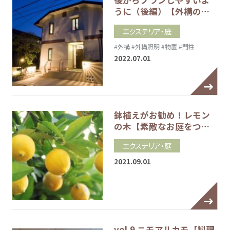
後からプランしやすいよ
うに（後編）【外構の…
エクステリア・庭
#外構
#外構照明
#物置
#門柱
2022.07.01
鉢植えがお勧め！レモン
の木【素敵なお庭をつ…
エクステリア・庭
2021.09.01
vol.9 ニモアルカモ【料理