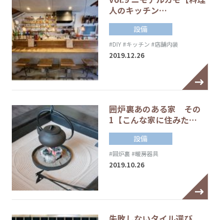
人のキッチン…
設備
#DIY
#キッチン
#店舗内装
2019.12.26
囲炉裏あのある家 その
1【こんな家に住みた…
設備
#囲炉裏
#暖房器具
2019.10.26
失敗しないタイル選び