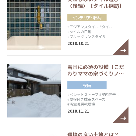
〈後編〉【タイル探訪】
インテリア・収納
#アジアンスタイル
#タイル
#タイルの目地
#ブルックリンスタイル
2019.10.21
雪国に必須の設備【こだ
わりママの家づくりノ…
設備
#ペレットストーブ
#室内物干し
#屋根付き駐車スペース
#浴室暖房乾燥機
2018.11.21
環境の良い土地とは？