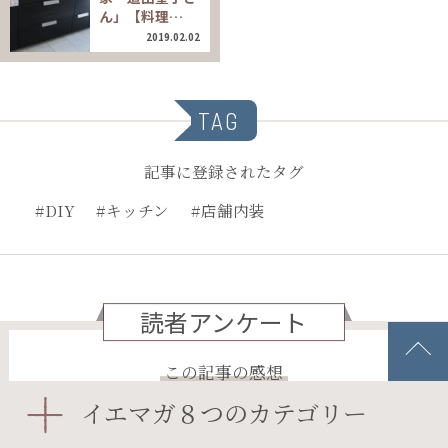
ん」【料理…
2019.02.02
TAG
記事に登録されたタグ
#DIY
#キッチン
#店舗内装
読者アンケート
この記事の感想
イエマガ８つのカテゴリー
とても面白かった
面白かった