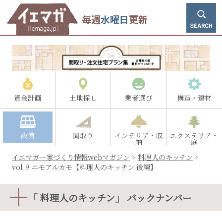
毎週
水曜日
更新
資金計画
土地探し
業者選び
構造・建材
設備
間取り
インテリア・収
エクステリア・
納
庭
イエマガー家づくり情報webマガジン
>
料理人のキッチン
>
vol.9 ニモアルカモ【料理人のキッチン 後編】
「 料理人のキッチン」 バックナンバー