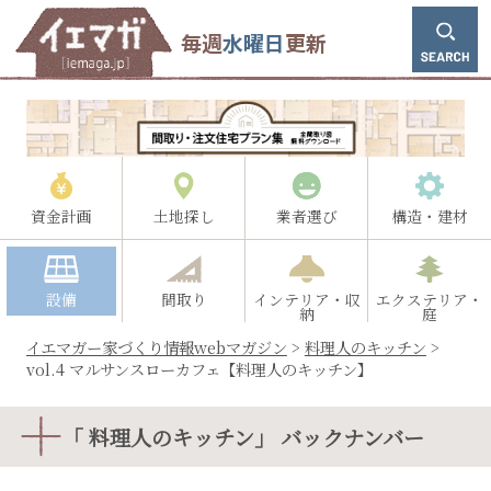
毎週
水曜日
更新
資金計画
土地探し
業者選び
構造・建材
設備
間取り
インテリア・収
エクステリア・
納
庭
イエマガー家づくり情報webマガジン
>
料理人のキッチン
>
vol.4 マルサンスローカフェ【料理人のキッチン】
「 料理人のキッチン」 バックナンバー