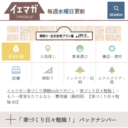
毎週
水曜日
更新
資金計画
土地探し
業者選び
構造・建材
設備
間取り
インテリア・収
エクステリア・
納
庭
イエマガー家づくり情報webマガジン
>
家づくり日々勉強！
>
もう一度家をたてるなら…費用編〈最終回〉【家づくり日々勉
強 80】
「 家づくり日々勉強！」 バックナンバー