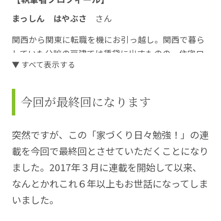
まっしん はやぶさ
さん
関西から関東に転職を機にお引っ越し。関西で暮ら
していた分譲の戸建ては賃貸に出すものの、住宅ロ
▼ すべて表示する
ーンの支払いは赤字に…。さらに関東での家賃も加
わって…。
今回が最終回になります
それならば！と、二軒目の家を建てることに。住宅
ローンをできるだけ抑え、かつ、土地も建物も満足
のいく家づくりに挑戦されました。コストを抑える
突然ですが、この「家づくり日々勉強！」の連
コツ、納得のいくまで調べられた知識をこの連載に
載を今回で最終回とさせていただくことになり
まとめていきます。
ました。2017年３月に連載を開始して以来、
https://blog.kisekinomyhome.com/
なんとかれこれ６年以上もお世話になってしま
イラスト：天野勢津子さん
いました。
https://amachakoubou.com/