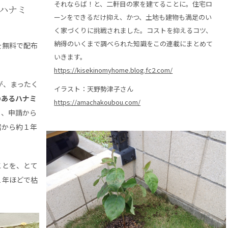
それならば！と、二軒目の家を建てることに。住宅ロ
ハナミ
ーンをできるだけ抑え、かつ、土地も建物も満足のい
く家づくりに挑戦されました。コストを抑えるコツ、
納得のいくまで調べられた知識をこの連載にまとめて
を無料で配布
いきます。
https://kisekinomyhome.blog.fc2.com/
が、まったく
イラスト：天野勢津子さん
のあるハナミ
https://amachakoubou.com/
も、申請から
居から約１年
ことを、とて
１年ほどで枯