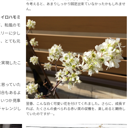
今考えると、あまりしっかり固定出来ていなかったかもしれませ
ん。
、
イロハモミ
て、和風のモ
ベリーに少し
も、とても元
を実現したこ
と思っていた
場合もあるよ
、いつか見事
翌春、こんな白く可愛い花を付けてくれました。さらに、成長す
チャレンジし
れば、たくさんの食べられる赤い実の収穫を、楽しめると期待し
ていたのですが…。