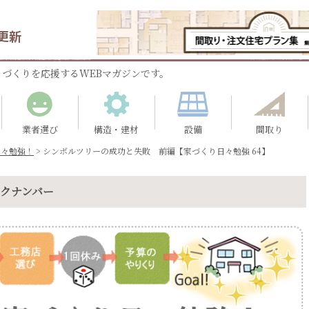
更新
づくりを応援するWEBマガジンです。
業者選び
構造・建材
設備
間取り
日々勉強！
>
シンボルツリーの成功と失敗 前編【家づくり日々勉強 64】
ックナンバー