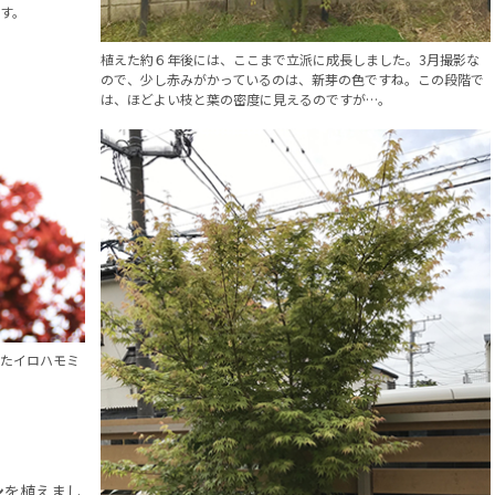
す。
植えた約６年後には、ここまで立派に成長しました。3月撮影な
ので、少し赤みがかっているのは、新芽の色ですね。この段階で
は、ほどよい枝と葉の密度に見えるのですが…。
たイロハモミ
シ
を植えまし