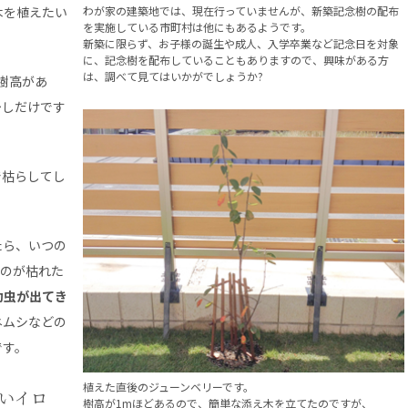
わが家の建築地では、現在行っていませんが、新築記念樹の配布
木を植えたい
を実施している市町村は他にもあるようです。
新築に限らず、お子様の誕生や成人、入学卒業など記念日を対象
に、記念樹を配布していることもありますので、興味がある方
は、調べて見てはいかがでしょうか?
樹高があ
少しだけです
。
で枯らしてし
たら、いつの
たのが枯れた
幼虫が出てき
ネムシなどの
です。
植えた直後のジューンベリーです。
いイロ
樹高が1mほどあるので、簡単な添え木を立てたのですが、