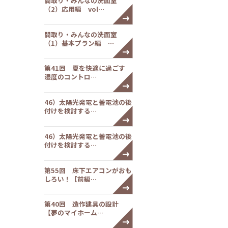
間取り・みんなの洗面室
（2）応用編 vol…
間取り・みんなの洗面室
（1）基本プラン編 …
第41回 夏を快適に過ごす
湿度のコントロ…
46）太陽光発電と蓄電池の後
付けを検討する…
46）太陽光発電と蓄電池の後
付けを検討する…
第55回 床下エアコンがおも
しろい！【前編…
第40回 造作建具の設計
【夢のマイホーム…