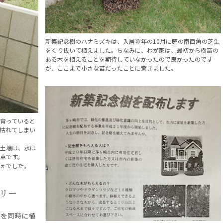
新築記念樹のハナミズキは、入居翌年の10月に庭の南西角の芝生
をくり抜いて植えました。ちなみに、わが家は、最初から樹高の
ある木を植えることを期待していなかったので良かったのです
が、ここまで小さな苗だったことに驚きました。
育っていると
枯れてしまい
土壌は、水は
点です。
えでした。
リー
ー
を同時に植