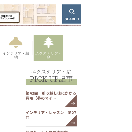
インテリア・収
エクステリア・
納
庭
エクステリア・庭
PICK UP記事
第42回 引っ越し後にかかる
費用【夢のマイ…
インテリア・レッスン 第27
回