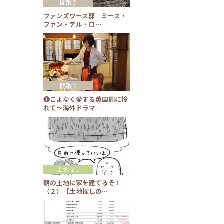
間取り
ファンズワース邸 ミース・
ファン・デル・ロ…
間取り
❶こよなく愛する英国調に憧
れて～海外ドラマ…
土地探し
親の土地に家を建てるぞ！
（２）【土地探しの…