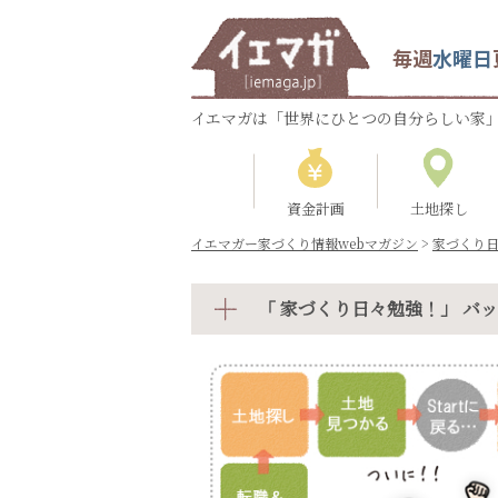
毎週
水曜日
イエマガは「世界にひとつの自分らしい家」
資金計画
土地探し
イエマガー家づくり情報webマガジン
>
家づくり
「 家づくり日々勉強！」 バ