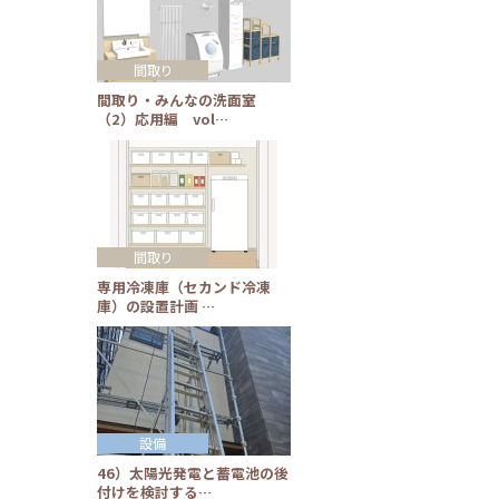
間取り
間取り・みんなの洗面室
（2）応用編 vol…
間取り
専用冷凍庫（セカンド冷凍
庫）の設置計画 …
設備
46）太陽光発電と蓄電池の後
付けを検討する…