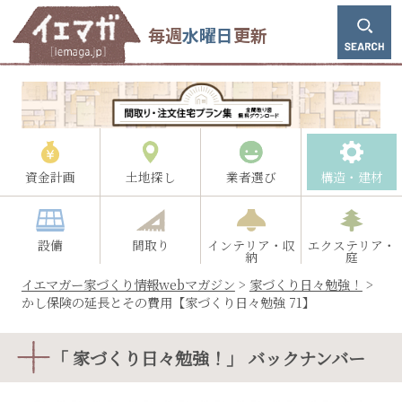
毎週
水曜日
更新
資金計画
土地探し
業者選び
構造・建材
設備
間取り
インテリア・収
エクステリア・
納
庭
イエマガー家づくり情報webマガジン
>
家づくり日々勉強！
>
かし保険の延長とその費用【家づくり日々勉強 71】
「 家づくり日々勉強！」 バックナンバー