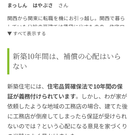
まっしん はやぶさ
さん
関西から関東に転職を機にお引っ越し。関西で暮ら
していた分譲の戸建ては賃貸に出すものの、住宅ロ
▼ すべて表示する
ーンの支払いは赤字に…。さらに関東での家賃も加
わって…。
新築10年間は、補償の心配はいら
それならば！と、二軒目の家を建てることに。住宅
ない
ローンをできるだけ抑え、かつ、土地も建物も満足
のいく家づくりに挑戦されました。コストを抑える
コツ、納得のいくまで調べられた知識をこの連載に
新築住宅には、
住宅品質確保法で10年間の保
まとめていきます。
証が義務付けられています
。しかし、わが家が
https://blog.kisekinomyhome.com/
依頼したような地域の工務店の場合、建てた後
イラスト：天野勢津子さん
に工務店が倒産してしまったら保証が受けられ
https://amachakoubou.com/
ないのでは？という心配になる意見を家づくり