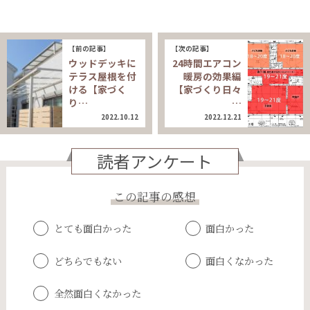
【前の記事】
【次の記事】
ウッドデッキに
24時間エアコン
テラス屋根を付
暖房の効果編
ける【家づく
【家づくり日々
り…
…
2022.10.12
2022.12.21
読者アンケート
この記事の感想
とても面白かった
面白かった
どちらでもない
面白くなかった
全然面白くなかった