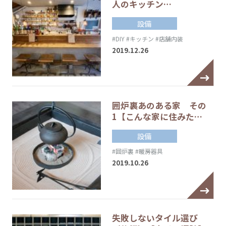
人のキッチン…
設備
#DIY
#キッチン
#店舗内装
2019.12.26
囲炉裏あのある家 その
1【こんな家に住みた…
設備
#囲炉裏
#暖房器具
2019.10.26
失敗しないタイル選び