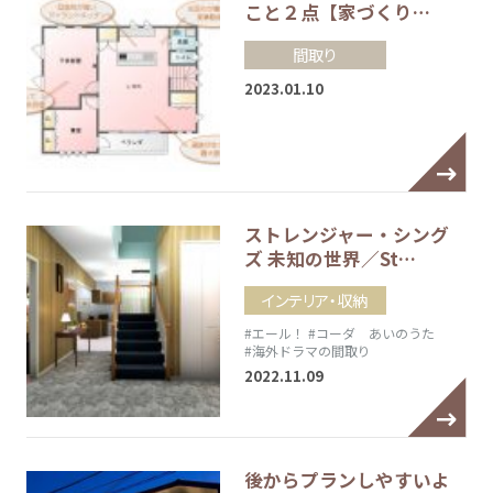
こと２点【家づくり…
間取り
2023.01.10
ストレンジャー・シング
ズ 未知の世界／St…
インテリア・収納
#エール！
#コーダ あいのうた
#海外ドラマの間取り
2022.11.09
後からプランしやすいよ