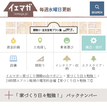
毎週
水曜日
更新
資金計画
土地探し
業者選び
構造・建材
設備
間取り
インテリア・収
エクステリア・
納
庭
イエマガー家づくり情報webマガジン
>
家づくり日々勉強！
>
24時間エアコン暖房の電気料金編【家づくり日々勉強 73】
「 家づくり日々勉強！」 バックナンバー