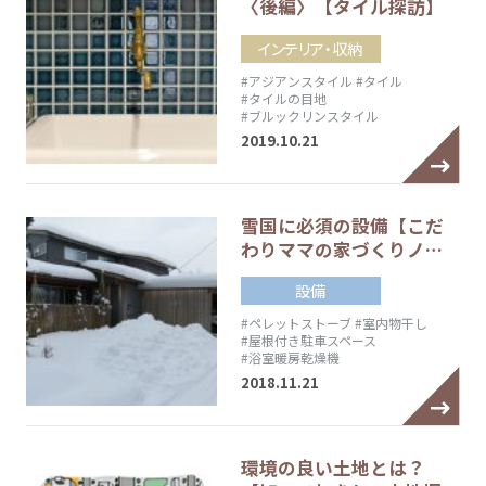
〈後編〉【タイル探訪】
インテリア・収納
#アジアンスタイル
#タイル
#タイルの目地
#ブルックリンスタイル
2019.10.21
雪国に必須の設備【こだ
わりママの家づくりノ…
設備
#ペレットストーブ
#室内物干し
#屋根付き駐車スペース
#浴室暖房乾燥機
2018.11.21
環境の良い土地とは？