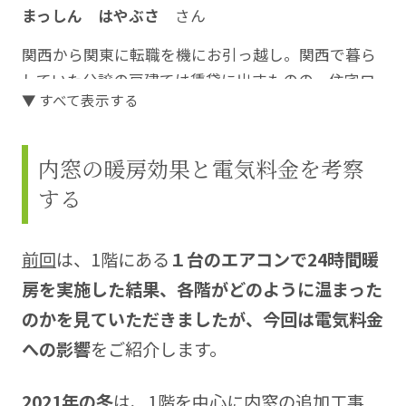
まっしん はやぶさ
さん
関西から関東に転職を機にお引っ越し。関西で暮ら
していた分譲の戸建ては賃貸に出すものの、住宅ロ
▼ すべて表示する
ーンの支払いは赤字に…。さらに関東での家賃も加
わって…。
内窓の暖房効果と電気料金を考察
それならば！と、二軒目の家を建てることに。住宅
する
ローンをできるだけ抑え、かつ、土地も建物も満足
のいく家づくりに挑戦されました。コストを抑える
コツ、納得のいくまで調べられた知識をこの連載に
前回
は、1階にある
１台のエアコンで24時間暖
まとめていきます。
房を実施した結果、各階がどのように温まった
https://blog.kisekinomyhome.com/
のかを見ていただきましたが、今回は電気料金
イラスト：天野勢津子さん
への影響
をご紹介します。
https://amachakoubou.com/
2021年の冬
は、1階を中心に内窓の追加工事