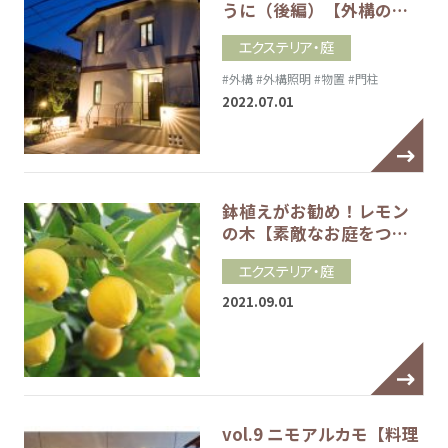
うに（後編）【外構の…
エクステリア・庭
#外構
#外構照明
#物置
#門柱
2022.07.01
鉢植えがお勧め！レモン
の木【素敵なお庭をつ…
エクステリア・庭
2021.09.01
vol.9 ニモアルカモ【料理