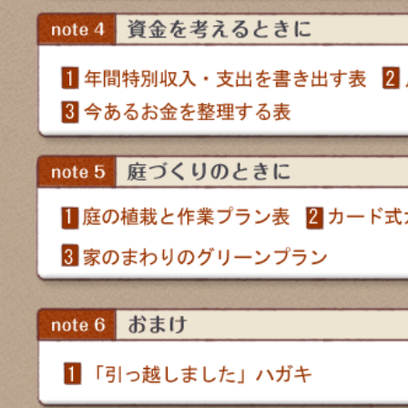
【読者アンケート】
この記事の感想
とても面白かった
面白かった
面白くなかった
全然面白くなか
リストのリクエストがあれば、こちらから
性別
男性
女性
年齢