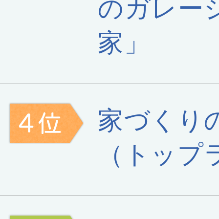
のガレー
家」
家づくり
（トップ