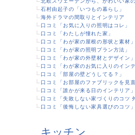
おいしいコーヒーを淹れるためのカフェ雑貨
私の好きなキッチン雑貨
マイホームへようこそ「使いやすさを追求したキッチン
口コミ「わが家のキッチン・プラン」
口コミ「わが家のシステムキッチンはこれ」
口コミ「キッチン・リフォーム」
口コミ「わが家のキッチンスタイル」
口コミ「失敗しない家づくりのコツ キッチン編」
バス・トイレ
在来工法、ユニット、どちらでつくる？
洗面室の理想と現実と解決アイデア
バリアフリー・トイレをつくる
リラクゼーションバスルーム
洗面室のプチアイデア
マイホームへようこそ「安心の老後を見据えた終の棲家
口コミ「あなたなら洗面室をどこに置く？」
口コミ「洗面室の使い方」
口コミ「快適なバスルームづくり」
口コミ「わが家のトイレ事情」
口コミ「失敗しない家づくりのコツ バス＆サニタリー