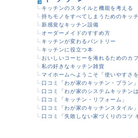
省エネ・太陽光
「太陽光発電のある」家
あなたの家は高断熱？
エコな設備 わが家の選択
口コミ「この太陽光発電を選んだ理由」
口コミ「エコな暮らし、エコな住まい」
その他設備・家電
「防音室のある」家
「ホームシアターのある」家
「薪ストーブのある」家
口コミ「自分で見つけた特別仕様」
口コミ「施主支給したものと注意点」
口コミ「いいもの買おう！電化製品」
口コミ「住まいのセキュリティ」
口コミ「わが家の暖房設備」
口コミ「夏を涼しく過ごすには？」
口コミ「最近買ったオススメ家電」