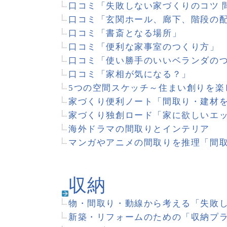
収納
物・間取り・動線から考える「失敗しない収納プラン」
新築・リフォームのための「収納プランニング」
シューズクロークでスッキリキレイな玄関をつくる
キッチンが変わるパントリー
快適な収納設計～ペットとの暮らしを考える
散らからないリビング・ダイニング
持ちモノをすべてしまうためのキッチンの収納
口コミ「衣類が片付く収納とは？」
口コミ「玄関収納どうしてる？」
口コミ「わが家の専用収納庫」
口コミ「失敗しない家づくりのコツ 収納編」
インテリア・デザイン
観光客を魅了する南ドイツの家
バリ島「ヴィラ」ハウスをつくる
自然素材で描く日本の「美」
美しく温かいブリティッシュの伝統
北欧スウェーデンから、かわいい家のつくり方