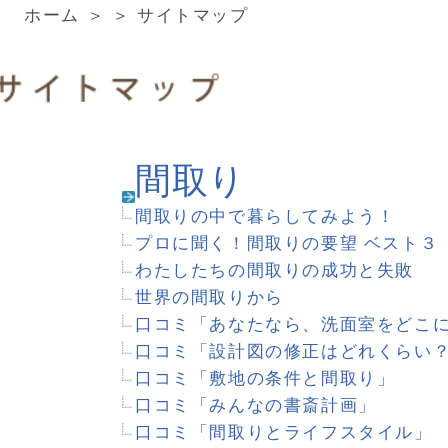
間取り
間取りの中で暮らしてみよう！
プロに聞く！間取りの要望 ベスト３
わたしたちの間取りの成功と失敗
世界の間取りから
口コミ「あなたなら、洗面室をどこに置く？」
口コミ「設計図の修正はどれくらい？」
口コミ「敷地の条件と間取り」
口コミ「みんなの書斎計画」
口コミ「間取りとライフスタイル」
口コミ「失敗しない家づくりのコツ 間取り編」
口コミ「玄関ホール、廊下、階段の配置」
口コミ「書斎となる場所」
口コミ「便利な家事室のつくり方」
口コミ「使い勝手のいいベランダのつくり方」
口コミ「家相が気になる？」
5つの空間スケッチ～住まい創りを楽しもう～
家づくり便利ノート「間取り・建材を考えるときに」
家づくり独創ロード「家に欲しいエッセンス」
海外ドラマの間取りとインテリア
マンガやアニメの間取りを推理「間取り探偵」