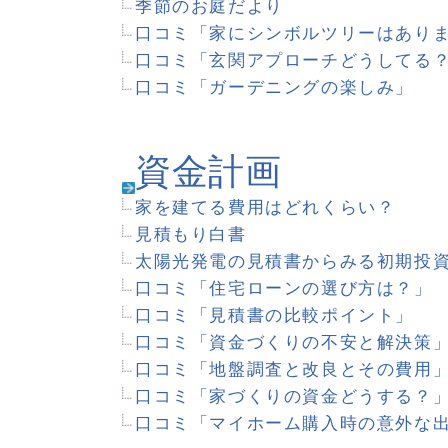
「シンボルツリーのある」家
「石畳のある」家
「ホームシアターのある」家
「太陽光発電のある」家
「防音室のある」家
北欧スウェーデンから、か
方-道田聖子-
「お母さんのひとりごと～
「お父さんのナイショ話～
～」
「齋藤優見の幸せなインテリ
」
レッスン
資金計画