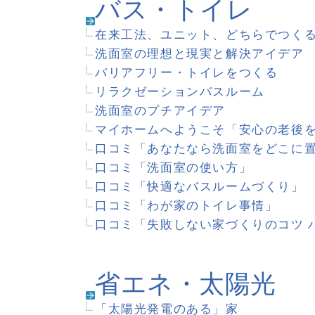
構造・建材
耐震チェック ワンポイント講座
あなたの家は高断熱？
わたしがこの建材を選んだ理由
室内扉と床材のコーディネートプラン
外壁 最近のトレンドと人気の色柄
外壁材ができること
「我が家にぴったり」が表現できる建材
「防音室のある」家
口コミ「自分で見つけた特別仕様」
口コミ「工事現場でチェックしたこと」
口コミ「わが家の屋根の形状と素材」
口コミ「窓の配置と選んだ窓」
口コミ「わが家の外壁材とデザイン」
口コミ「建てる前にメンテナンスを考えよう」
口コミ「夏を考えた家づくりの成功と失敗」
口コミ「気になる音はどんな音？」
口コミ「部屋の壁どうしてる？」