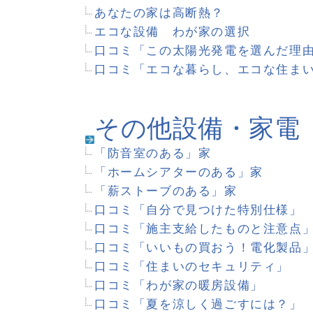
エクステリア・庭
イングリッシュガーデンをめざす
玄関アプローチのデザイン
誰にでもできるプランづくり
カースペースをお洒落にリフォーム
「屋上に庭のある」家
「シンボルツリーのある」家
「石畳のある」家
晴れの日も雨の日も～花と緑のある暮らし～
季節のお庭だより
口コミ「家にシンボルツリーはありますか？」
口コミ「玄関アプローチどうしてる？」
口コミ「ガーデニングの楽しみ」
資金計画
家を建てる費用はどれくらい？
見積もり白書
太陽光発電の見積書からみる初期投資と回収年数
口コミ「住宅ローンの選び方は？」
口コミ「見積書の比較ポイント」
口コミ「資金づくりの不安と解決策」