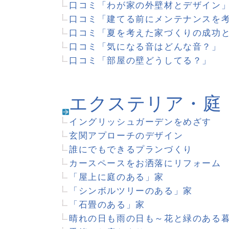
マイホームへようこそ
家づくり便利ノート
見積もり白書
エッセイ
堀内三佳のおうち大好き！
季節のお庭だより
お花の種類で選ぶ「季節のお
海外ドラマの間取りとイン
間取り探偵
いつもの暮らし-石村由起子-
こんな家に住みたい。
「屋上に庭のある」家
「火のある」家