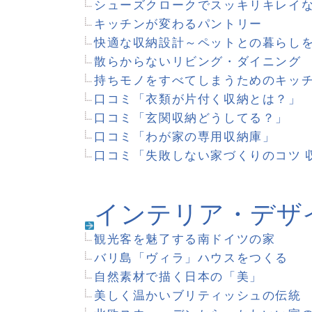
石村由起子の「いつもの暮らし」
海外ドラマの間取りとインテリア
口コミ「お気に入りの照明はコレ」
口コミ「わたしが憧れた家」
口コミ「わが家の屋根の形状と素材」
口コミ「わが家の照明プラン方法」
口コミ「わが家の外壁材とデザイン」
口コミ「わが家のお気に入りのインテリア」
口コミ「部屋の壁どうしてる？」
口コミ「お部屋のファブリックを見直そう」
口コミ「誰かが来る日のインテリア」
口コミ「失敗しない家づくりのコツ 外観デザイン編」
口コミ「後悔しない家具選びのコツ」
キッチン
キッチンのスタイルと機能を考える
持ちモノをすべてしまうためのキッチンの収納
新感覚なキッチン設備
オーダーメイドのすすめ方
キッチンが変わるパントリー
キッチンに役立つ本