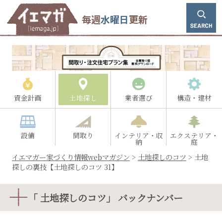
毎週
水曜日
更新
資金計画
土地探し
業者選び
構造・建材
設備
間取り
インテリア・収
エクステリア・
納
庭
イエマガー家づくり情報webマガジン
>
土地探しのコツ
>
土地
探しの裏技【土地探しのコツ 31】
「 土地探しのコツ」 バックナンバー