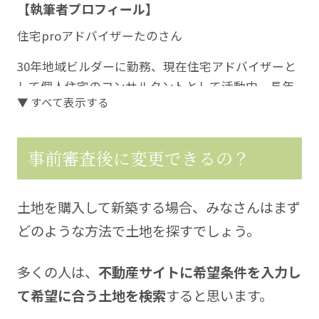
【執筆者プロフィール】
住宅proアドバイザーたのさん
30年地域ビルダーに勤務、現在住宅アドバイザーと
して個人住宅のコンサルタントとして活動中。長年
▼ すべて表示する
の経験を生かして、住宅購入を検討する方々に役立
つこと、迷うところ、悩むところに寄り添った情報
を発信していきます。
事前審査後に変更できるの？
https://kura-labo.com/
土地を購入して新築する場合、みなさんはまず
どのような方法で土地を探すでしょう。
多くの人は、
不動産サイトに希望条件を入力し
て希望に合う土地を検索
すると思います。