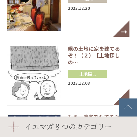
2023.12.20
親の土地に家を建てる
ぞ！（２）【土地探し
の…
土地探し
2023.12.08
もう一度家をたてるなら…
費用編〈最終回〉【…
イエマガ８つのカテゴリー
資金計画