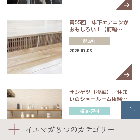
第55回 床下エアコンが
おもしろい！【前編…
間取り
2026.07.08
サンゲツ【後編】／住ま
いのショールーム体験…
構造・建材
#サンゲツ
#壁紙
イエマガ８つのカテゴリー
2024.03.13