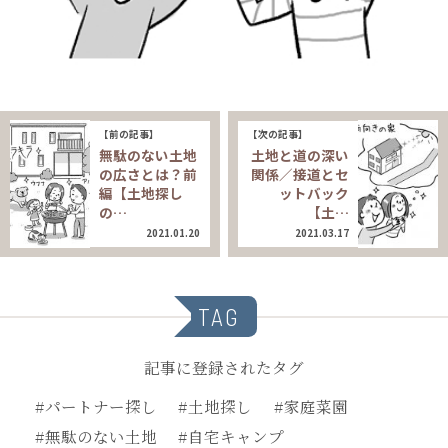
【前の記事】
【次の記事】
無駄のない土地
土地と道の深い
の広さとは？前
関係／接道とセ
編【土地探し
ットバック
の…
【土…
2021.01.20
2021.03.17
TAG
記事に登録されたタグ
#パートナー探し
#土地探し
#家庭菜園
#無駄のない土地
#自宅キャンプ