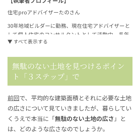
【執筆者プロフィール】
住宅proアドバイザーたのさん
30年地域ビルダーに勤務、現在住宅アドバイザーと
して個人住宅のコンサルタントとして活動中。長年
▼ すべて表示する
の経験を生かして、住宅購入を検討する方々に役立
つこと、迷うところ、悩むところに寄り添った情報
を発信していきます。
無駄のない土地を見つけるポイン
https://kura-labo.com/
ト「３ステップ」で
前回
で、平均的な建築面積とそれに必要な土地
の広さについて見ていきましたが、暮らしてい
くうえで本当に「
無駄のない土地の広さ
」と
は、どのような広さなのでしょうか。