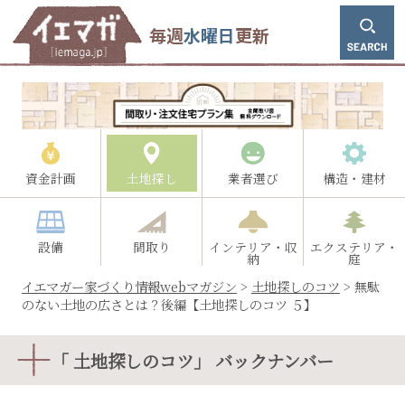
毎週
水曜日
更新
資金計画
土地探し
業者選び
構造・建材
設備
間取り
インテリア・収
エクステリア・
納
庭
イエマガー家づくり情報webマガジン
>
土地探しのコツ
>
無駄
のない土地の広さとは？後編【土地探しのコツ ５】
「 土地探しのコツ」 バックナンバー