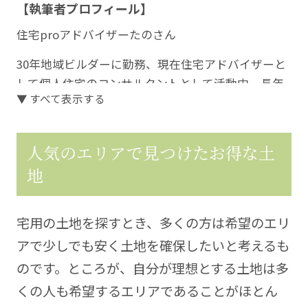
【執筆者プロフィール】
住宅proアドバイザーたのさん
30年地域ビルダーに勤務、現在住宅アドバイザーと
して個人住宅のコンサルタントとして活動中。長年
▼ すべて表示する
の経験を生かして、住宅購入を検討する方々に役立
つこと、迷うところ、悩むところに寄り添った情報
を発信していきます。
人気のエリアで見つけたお得な土
https://kura-labo.com/
地
宅用の土地を探すとき、多くの方は希望のエリ
アで少しでも安く土地を確保したいと考えるも
のです。ところが、自分が理想とする土地は多
くの人も希望するエリアであることがほとん