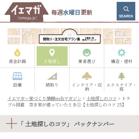
毎週
水曜日
更新
資金計画
土地探し
業者選び
構造・建材
設備
間取り
インテリア・収
エクステリア・
納
庭
イエマガー家づくり情報webマガジン
>
土地探しのコツ
>
トラ
ブル回避 空き家が建っていたとき①【土地探しのコツ 25】
「 土地探しのコツ」 バックナンバー