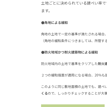
土地ごとに決められている建ぺい率で
ます。
●角地による緩和
角地の土地で一定の基準が満たされる場合
（角地の緩和条件につきましては、所管す
●防火地域かつ耐火建築物による緩和
防火地域内の土地で基準をクリアした
耐火
２つの緩和措置が適用になる場合、20％も
このように同じ敷地面積の土地でも、建ぺ
くる
ので、しっかりチェックすることが大