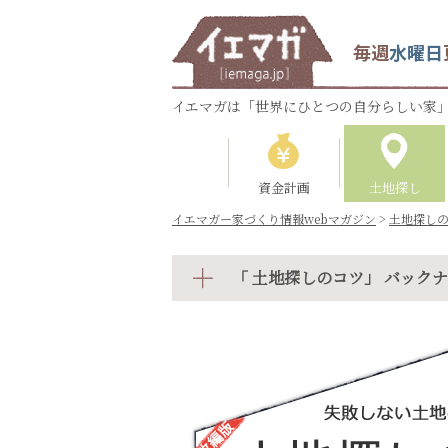
毎週
水曜日
イエマガは「世界にひとつの自分らしい家」
資金計画
土地探し
イエマガー家づくり情報webマガジン
>
土地探し
「 土地探しのコツ」 バック