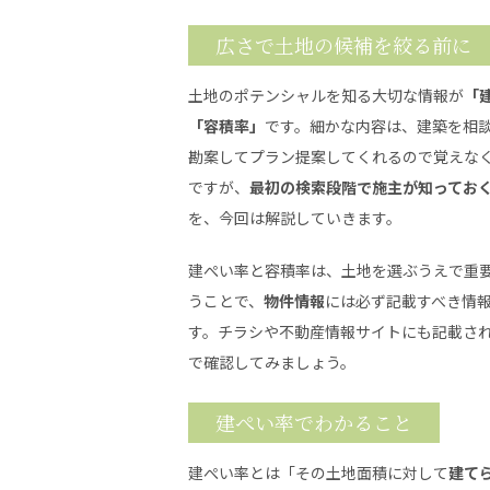
広さで土地の候補を絞る前に
土地のポテンシャルを知る大切な情報が
「
「容積率」
です。細かな内容は、建築を相
勘案してプラン提案してくれるので覚えな
ですが、
最初の検索段階で施主が知ってお
を、今回は解説していきます。
建ぺい率と容積率は、土地を選ぶうえで重
うことで、
物件情報
には必ず記載すべき情
す。チラシや不動産情報サイトにも記載さ
で確認してみましょう。
建ぺい率でわかること
建ぺい率とは「その土地面積に対して
建て