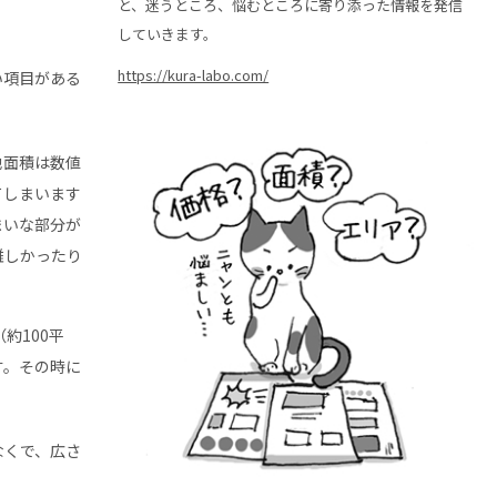
と、迷うところ、悩むところに寄り添った情報を発信
していきます。
https://kura-labo.com/
い項目がある
地面積は数値
てしまいます
まいな部分が
難しかったり
（約100平
す。その時に
なくで、広さ