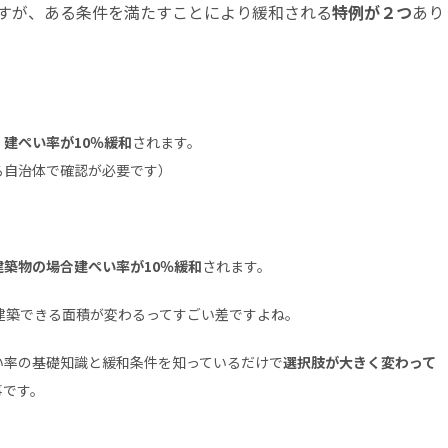
すが、ある条件を満たすことにより緩和される
特例が２つ
あり
、
建ぺい率が10％緩和
されます。
る自治体で確認が必要です）
建築物の場合建ぺい率が10％緩和
されます。
建築できる面積が変わるってすごい差ですよね。
い率の基礎知識と緩和条件を知っているだけで
選択肢が大きく変わって
事です。