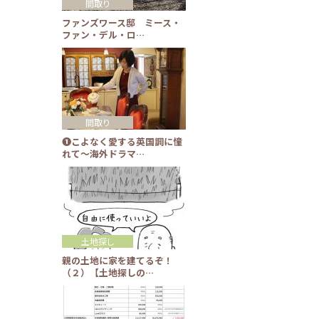
間取り
ファンズワース邸 ミース・
ファン・デル・ロ…
間取り
❶こよなく愛する英国調に憧
れて～海外ドラマ…
土地探し
親の土地に家を建てるぞ！
（２）【土地探しの…