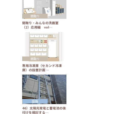
間取り
間取り・みんなの洗面室
（2）応用編 vol…
間取り
専用冷凍庫（セカンド冷凍
庫）の設置計画 …
設備
46）太陽光発電と蓄電池の後
付けを検討する…