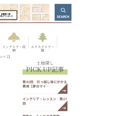
インテリア・収
エクステリア・
納
庭
ツ 2】
土地探し
PICK UP記事
第42回 引っ越し後にかかる
費用【夢のマイ…
インテリア・レッスン 第27
回