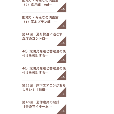
間取り・みんなの洗面室
（2）応用編 vol…
間取り・みんなの洗面室
（1）基本プラン編 …
第41回 夏を快適に過ごす
湿度のコントロ…
46）太陽光発電と蓄電池の後
付けを検討する…
46）太陽光発電と蓄電池の後
付けを検討する…
第55回 床下エアコンがおも
しろい！【前編…
第40回 造作建具の設計
【夢のマイホーム…