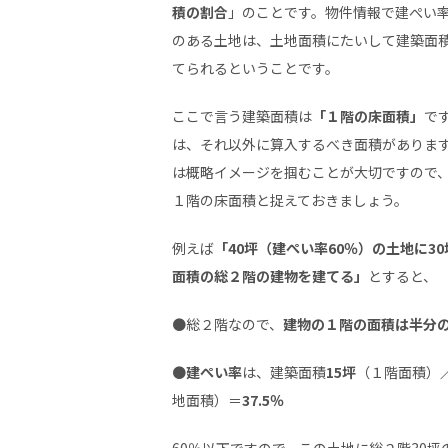
積の割合
」のことです。物件情報で建ぺい率
のある土地は、土地面積にたいして建築面積
てられるということです。
ここで言う建築面積は
「１階の床面積」
で
は、それ以外に算入するべき面積がありま
は概略イメージを掴むことが大切ですので
１階の床面積と捉えておきましょう。
例えば
「40坪（建ぺい率60％）の土地に3
面積の総２階の建物を建てる」
とすると、
●総２階なので、
建物の１階の面積は半分の
●
建ぺい率
は、建築面積
15坪
（１階面積）
地面積）＝
37.5％
60％以下ですので、この土地に総２階30坪