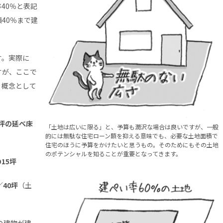
40％と表記
40％まで建
す。実際に
すが、ここで
、概念として
0坪の延べ床
「土地は広いに限る」と、予算も潤沢な場合は良いですが、一般
的には無駄な住宅ローン額を抑える意味でも、必要な土地面積で
住宅のほうに予算をかけたいと思うもの。そのためにもその土地
のポテンシャルを知ることが重要となってきます。
15坪
／40坪
（土
の建物が建