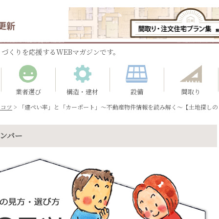
更新
づくりを応援するWEBマガジンです。
業者選び
構造・建材
設備
間取り
のコツ
>
「建ぺい率」と「カーポート」～不動産物件情報を読み解く～【土地探しのコ
ナンバー