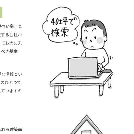
建ぺい率」
と
談する会社が
くても大丈夫
くべき基本
要な情報とい
報のひとつで
れていますの
られる建築面