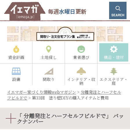
毎週
水曜日
更新
資金計画
土地探し
業者選び
構造・建材
設備
間取り
インテリア・収
エクステリア・
納
庭
イエマガー家づくり情報webマガジン
>
分離発注とハーフセル
フビルドで
>
第33回 塗り壁DIYの購入アイテムと費用
「 分離発注とハーフセルフビルドで」 バッ
クナンバー