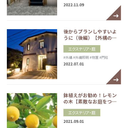
2022.11.09
後からプランしやすいよ
うに（後編）【外構の…
エクステリア・庭
#外構
#外構照明
#物置
#門柱
2022.07.01
鉢植えがお勧め！レモン
の木【素敵なお庭をつ…
エクステリア・庭
2021.09.01