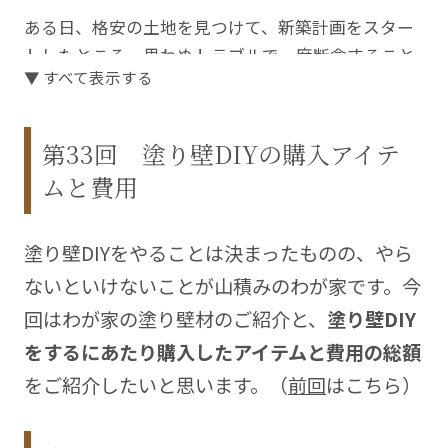
ある日、格安の土地を見つけて、新築計画をスター
トしたところ、思わぬトラブルで一度断念すること
▼ すべて表示する
に。改めて始めた家づくりを支えてくれたのは、分
離発注での契約を専門とする一級建築士事務所でし
た。
第33回 塗り壁DIYの購入アイテ
ムと費用
自由度も高く、すべてを建築業者に任せるより安く
つくれるけれど、手間と時間がかかる「分離発注」
と自分たちでできることはするという「ハーフセル
塗り壁DIYをやることは決まったものの、やら
フビルド」で、憧れの北欧風ハウスが完成しまし
ないといけないことが山積みのわが家です。今
た。
回はわが家の塗り壁材のご紹介と、
塗り壁DIY
ちょっと他とは違った家づくりのストーリーをこの
をするにあたり購入したアイテムと費用の総額
連載で綴っていきます。
をご紹介したいと思います。（
前回
はこちら
）
Blog
https://myhomeblog.tiulabo.net/