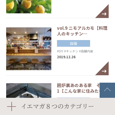
vol.9 ニモアルカモ【料理
人のキッチン…
設備
#DIY
#キッチン
#店舗内装
2019.12.26
囲炉裏あのある家 その
1【こんな家に住みた…
設備
イエマガ８つのカテゴリー
#囲炉裏
#暖房器具
2019.10.26