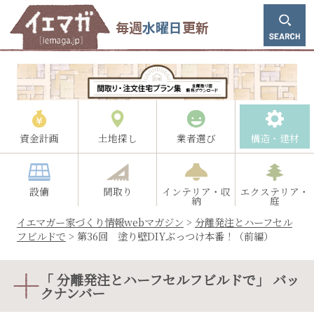
毎週
水曜日
更新
資金計画
土地探し
業者選び
構造・建材
設備
間取り
インテリア・収
エクステリア・
納
庭
イエマガー家づくり情報webマガジン
>
分離発注とハーフセル
フビルドで
>
第36回 塗り壁DIYぶっつけ本番！（前編）
「 分離発注とハーフセルフビルドで」 バッ
クナンバー