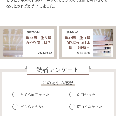
なんとか作業が完了しました。
【前の記事】
【次の記事】
第35回 塗り壁
第37回 塗り壁
のやり直しは？
DIYぶっつけ本
番！（後編…
2024.10.02
2024.11.06
読者アンケート
この記事の感想
とても面白かった
面白かった
どちらでもない
面白くなかった