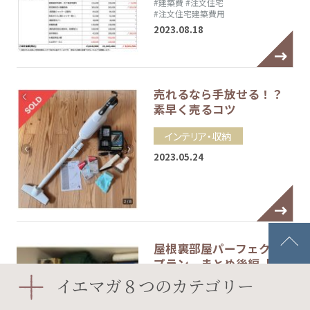
#建築費
#注文住宅
#注文住宅建築費用
2023.08.18
売れるなら手放せる！？
素早く売るコツ
インテリア・収納
2023.05.24
屋根裏部屋パーフェクト
プラン まとめ後編【…
イエマガ８つのカテゴリー
間取り