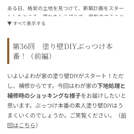
ある日、格安の土地を見つけて、新築計画をスター
トしたところ、思わぬトラブルで一度断念すること
▼ すべて表示する
に。改めて始めた家づくりを支えてくれたのは、分
離発注での契約を専門とする一級建築士事務所でし
た。
第36回 塗り壁DIYぶっつけ本
番！（前編）
自由度も高く、すべてを建築業者に任せるより安く
つくれるけれど、手間と時間がかかる「分離発注」
と自分たちでできることはするという「ハーフセル
いよいよわが家の塗り壁DIYがスタート！ただ
フビルド」で、憧れの北欧風ハウスが完成しまし
し、補修からです。今回はわが家の
下地処理と
た。
補修時のショッキングな様子
をお届けしたいと
ちょっと他とは違った家づくりのストーリーをこの
思います。ぶっつけ本番の素人塗り壁DIYはう
連載で綴っていきます。
まくいくのでしょうか。ご笑覧ください。（
前
Blog
https://myhomeblog.tiulabo.net/
回はこちら
）