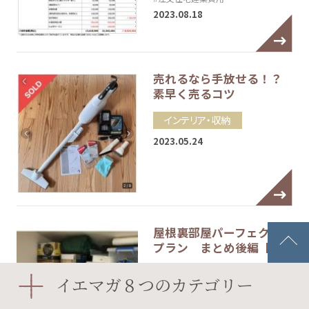
2023.08.18
売れるなら手放せる！？
素早く売るコツ
インテリア・収納
2023.05.24
屋根裏部屋パーフェクト
プラン まとめ後編【…
間取り
イエマガ８つのカテゴリー
#ロフト
#屋根裏部屋