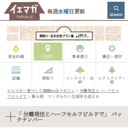
毎週
水曜日
更新
資金計画
土地探し
業者選び
構造・建材
設備
間取り
インテリア・収
エクステリア・
納
庭
イエマガー家づくり情報webマガジン
>
分離発注とハーフセル
フビルドで
>
第４回 マンガみたいな結末を迎える
「 分離発注とハーフセルフビルドで」 バッ
クナンバー