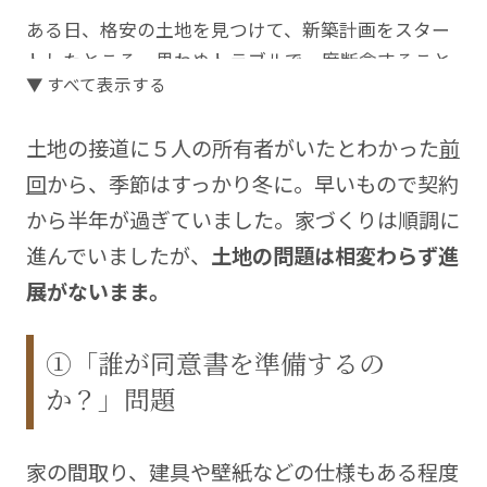
ある日、格安の土地を見つけて、新築計画をスター
トしたところ、思わぬトラブルで一度断念すること
▼ すべて表示する
に。改めて始めた家づくりを支えてくれたのは、分
離発注での契約を専門とする一級建築士事務所でし
土地の接道に５人の所有者がいたとわかった
前
た。
回
から、季節はすっかり冬に。早いもので契約
自由度も高く、すべてを建築業者に任せるより安く
から半年が過ぎていました。家づくりは順調に
つくれるけれど、手間と時間がかかる「分離発注」
進んでいましたが、
土地の問題は相変わらず進
と自分たちでできることはするという「ハーフセル
フビルド」で、憧れの北欧風ハウスが完成しまし
展がないまま。
た。
①「誰が同意書を準備するの
ちょっと他とは違った家づくりのストーリーをこの
か？」問題
連載で綴っていきます。
Blog
https://myhomeblog.tiulabo.net/
家の間取り、建具や壁紙などの仕様もある程度