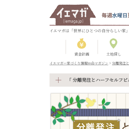
毎週
水曜日
イエマガは「世界にひとつの自分らしい家」
資金計画
土地探し
イエマガー家づくり情報webマガジン
>
分離発注
「 分離発注とハーフセルフビ