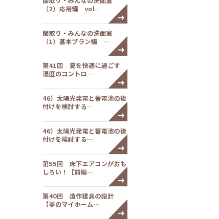
間取り・みんなの洗面室
（2）応用編 vol…
間取り・みんなの洗面室
（1）基本プラン編 …
第41回 夏を快適に過ごす
湿度のコントロ…
46）太陽光発電と蓄電池の後
付けを検討する…
46）太陽光発電と蓄電池の後
付けを検討する…
第55回 床下エアコンがおも
しろい！【前編…
第40回 造作建具の設計
【夢のマイホーム…