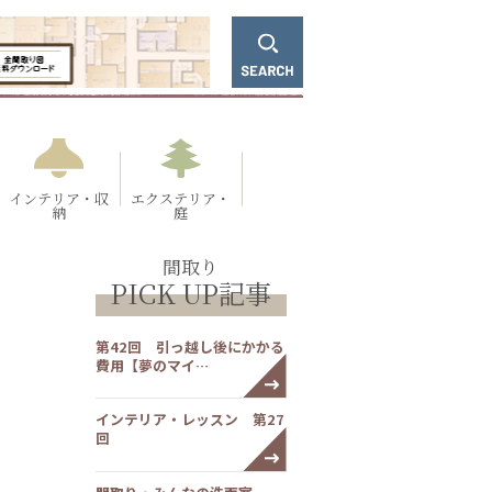
インテリア・収
エクステリア・
納
庭
間取り
PICK UP記事
第42回 引っ越し後にかかる
費用【夢のマイ…
インテリア・レッスン 第27
回