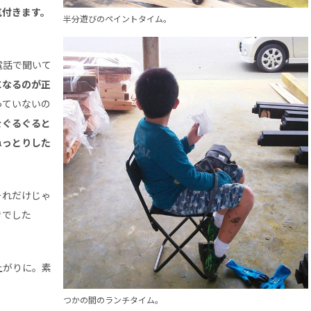
気付きます。
半分遊びのペイントタイム。
電話で聞いて
になるのが正
っていないの
をぐるぐると
ねっとりした
それだけじゃ
きでした
上がりに。素
。
つかの間のランチタイム。