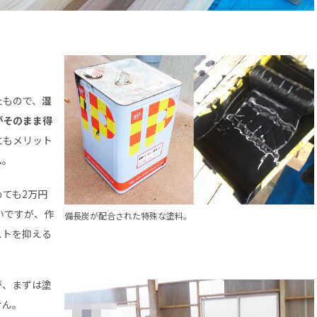
たもので、
湿
がそのまま得
にもメリット
ム。
ても2万円
いですが、作
備長炭が配合された特殊な塗料。
ストを抑える
が、まずは塗
せん。