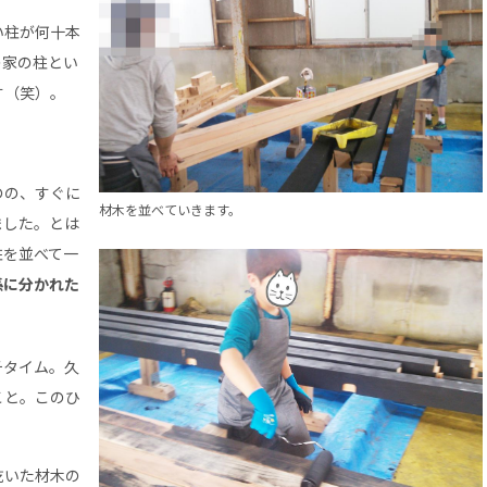
い柱が何十本
の家の柱とい
す（笑）。
のの、すぐに
材木を並べていきます。
ました。とは
柱を並べて一
係に分かれた
チタイム。久
こと。このひ
乾いた材木の