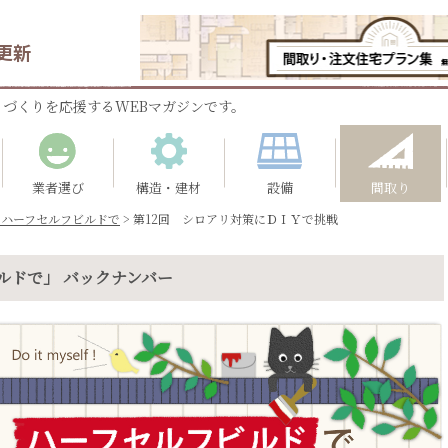
更新
づくりを応援するWEBマガジンです。
業者選び
構造・建材
設備
間取り
とハーフセルフビルドで
>
第12回 シロアリ対策にＤＩＹで挑戦
ルドで」 バックナンバー