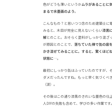
色がどうも薄いというか
ムラがあることに
まるで水墨画のよう
。
こんなもの？と思いつつ念のため建築士に
みると、木目が完全に見えないくらい
漆黒
解
とのこと。おそらく塗料がしっかり混ざ
が原因とのことで、
落ちていた棒で缶の底
かき混ぜてみることに。すると、驚くほど
状態に
…。
最初にしっかり缶はふっていたのですが、
ダメだったんですね。もっと早く気づくべ
（涙）。
その後はこの通り漆黒のきれいな墨色の仕
人DIYの失敗も含めて、学びの多い作業です