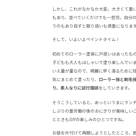
しかし、これがなかなか大変。大きくて重
もあり、並べていくだけでも一苦労。自分
うのもあり自ずと取り扱いも慎重になりま
そして、いよいよペイントタイム！
初めてのローラー塗装に戸惑いはあったも
子どもも大人もはしゃいで塗り楽しんでい
いえ量が量なので、綺麗に早く濡るために
気にまとめて塗ったり、
ローラー係と刷毛
り、素人なりに試行錯誤
をしていきます。
そうこうしていると、あっというまにラン
しぶりの重労働の後のおにぎりが美味しい
とときもDIYの楽しみのひとつですね。
お昼を片付けて再開しようとしたところ、