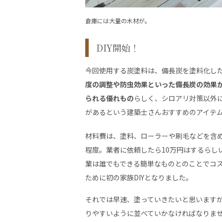
倉庫には大量の木材が。
DIY開始！
今回使用する炭塗料は、備長炭を塗料化し
度の調整や防虫効果といった備長炭の効果
られる優れもの
らしく、シロアリ対策以外
があるという建築士さんおすすめのアイテ
材料費は、塗料、ローラーや刷毛などを含め
程度。業者に依頼したら10万円はするらし
業は誰でもできる簡単なものとのことでコ
ために初の家族DIYとなりました。
それでは早速、塗っていきたいと思います
りやすいように並べていかなければなりま