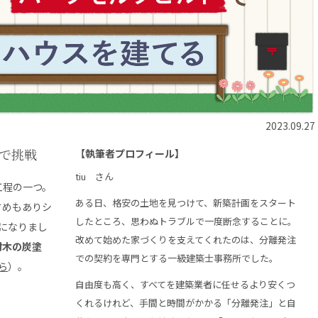
2023.09.27
Ｙで挑戦
【執筆者プロフィール】
tiu さん
工程の一つ。
ある日、格安の土地を見つけて、新築計画をスタート
すめもありシ
したところ、思わぬトラブルで一度断念することに。
とになりまし
改めて始めた家づくりを支えてくれたのは、分離発注
材木の炭塗
での契約を専門とする一級建築士事務所でした。
ら
）。
自由度も高く、すべてを建築業者に任せるより安くつ
くれるけれど、手間と時間がかかる「分離発注」と自