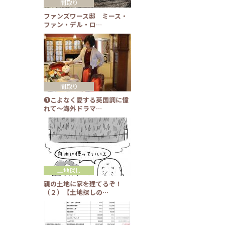
間取り
ファンズワース邸 ミース・
ファン・デル・ロ…
間取り
❶こよなく愛する英国調に憧
れて～海外ドラマ…
土地探し
親の土地に家を建てるぞ！
（２）【土地探しの…