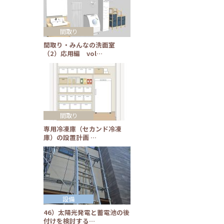
間取り
間取り・みんなの洗面室
（2）応用編 vol…
間取り
専用冷凍庫（セカンド冷凍
庫）の設置計画 …
設備
46）太陽光発電と蓄電池の後
付けを検討する…