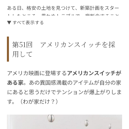
ある日、格安の土地を見つけて、新築計画をスター
トしたところ、思わぬトラブルで一度断念すること
▼ すべて表示する
に。改めて始めた家づくりを支えてくれたのは、分
離発注での契約を専門とする一級建築士事務所でし
た。
第51回 アメリカンスイッチを採
用して
自由度も高く、すべてを建築業者に任せるより安く
つくれるけれど、手間と時間がかかる「分離発注」
と自分たちでできることはするという「ハーフセル
アメリカ映画に登場する
アメリカンスイッチが
フビルド」で、憧れの北欧風ハウスが完成しまし
ある家
。あの異国感満載のアイテムが自分の家
た。
にあると思うだけでテンションが爆上がりしま
ちょっと他とは違った家づくりのストーリーをこの
す。（わが家だけ？）
連載で綴っていきます。
Blog
https://myhomeblog.tiulabo.net/