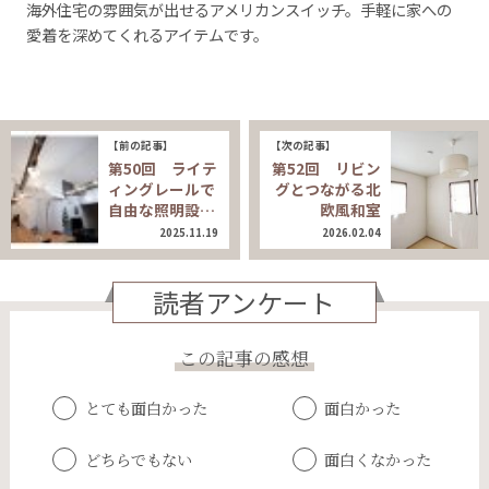
海外住宅の雰囲気が出せるアメリカンスイッチ。手軽に家への
愛着を深めてくれるアイテムです。
【前の記事】
【次の記事】
第50回 ライテ
第52回 リビン
ィングレールで
グとつながる北
自由な照明設…
欧風和室
2025.11.19
2026.02.04
読者アンケート
この記事の感想
とても面白かった
面白かった
どちらでもない
面白くなかった