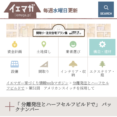
毎週
水曜日
更新
資金計画
土地探し
業者選び
構造・建材
設備
間取り
インテリア・収
エクステリア・
納
庭
イエマガー家づくり情報webマガジン
>
分離発注とハーフセル
フビルドで
>
第51回 アメリカンスイッチを採用して
「 分離発注とハーフセルフビルドで」 バッ
クナンバー