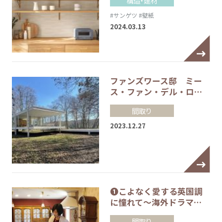
#サンゲツ
#壁紙
2024.03.13
ファンズワース邸 ミー
ス・ファン・デル・ロ…
間取り
2023.12.27
❶こよなく愛する英国調
に憧れて～海外ドラマ…
間取り