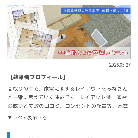
2026.05.27
【執筆者プロフィール】
間取りの中で、家電に関するレイアウトをみなさん
と一緒に考えていく連載です。レイアウト例、家電
の成功と失敗の口コミ、コンセントの配置等、家電
にまつわるトピックを取り上げていきます。
▼ すべて表示する
文・図：まっしんはやぶささん
https://blog.kisekinomyhome.com/
／イエマガ編