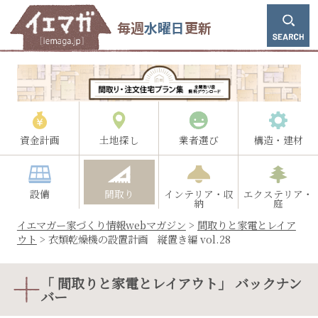
毎週
水曜日
更新
資金計画
土地探し
業者選び
構造・建材
設備
間取り
インテリア・収
エクステリア・
納
庭
イエマガー家づくり情報webマガジン
>
間取りと家電とレイア
ウト
>
衣類乾燥機の設置計画 縦置き編 vol.28
「 間取りと家電とレイアウト」 バックナン
バー