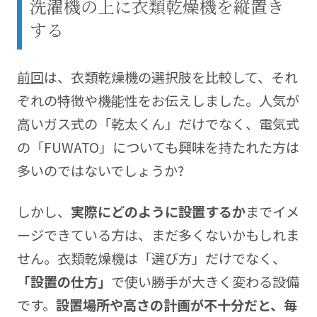
洗濯機の上に衣類乾燥機を縦置き
集部
間取り図：株式会社ホームプランニング1000
する
https://www.megasoft.co.jp/madori/
前回
は、衣類乾燥機の選択肢を比較して、それ
ぞれの特徴や機能性をお伝えしました。人気が
高いガス式の「乾太くん」だけでなく、電気式
の「FUWATO」についても興味を持たれた方は
多いのではないでしょうか?
しかし、
実際にどのように設置するか
までイメ
ージできている方は、まだ多くないかもしれま
せん。衣類乾燥機は「選び方」だけでなく、
「設置の仕方」
で使い勝手が大きく変わる設備
です。
設置場所や高さの計画が不十分だと、毎