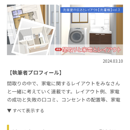
2024.03.10
【執筆者プロフィール】
間取りの中で、家電に関するレイアウトをみなさん
と一緒に考えていく連載です。レイアウト例、家電
の成功と失敗の口コミ、コンセントの配置等、家電
にまつわるトピックを取り上げていきます。
▼ すべて表示する
文・図：まっしんはやぶささん
https://blog.kisekinomyhome.com/
／イエマガ編