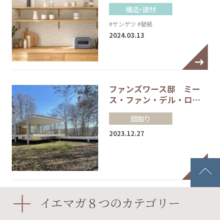
構造・建材
#サンゲツ
#壁紙
2024.03.13
ファンズワース邸 ミー
ス・ファン・デル・ロ…
間取り
2023.12.27
❶こよなく愛する英国調
イエマガ８つのカテゴリー
に憧れて～海外ドラマ…