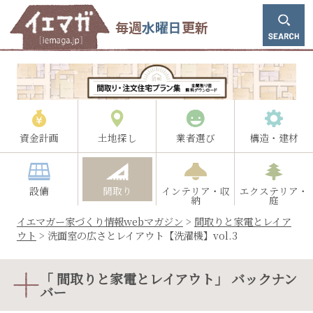
毎週
水曜日
更新
資金計画
土地探し
業者選び
構造・建材
設備
間取り
インテリア・収
エクステリア・
納
庭
イエマガー家づくり情報webマガジン
>
間取りと家電とレイア
ウト
>
洗面室の広さとレイアウト【洗濯機】vol.3
「 間取りと家電とレイアウト」 バックナン
バー