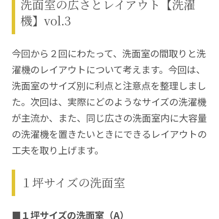
洗面室の広さとレイアウト【洗濯
集部
間取り図：株式会社ホームプランニング1000
機】vol.3
https://www.megasoft.co.jp/madori/
今回から２回にわたって、洗面室の間取りと洗
濯機のレイアウトについて考えます。今回は、
洗面室のサイズ別に利点と注意点を整理しまし
た。次回は、実際にどのようなサイズの洗濯機
が主流か、また、同じ広さの洗面室内に大容量
の洗濯機を置きたいときにできるレイアウトの
工夫を取り上げます。
１坪サイズの洗面室
■１坪サイズの洗面室（A）