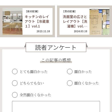
【前の記事】
【次の記事】
キッチンのレイ
洗面室の広さと
アウト【冷蔵庫
レイアウト【洗
１】vol.1
濯機】vol.…
2023.11.10
2024.03.10
読者アンケート
この記事の感想
とても面白かった
面白かった
どちらでもない
面白くなかった
全然面白くなかった