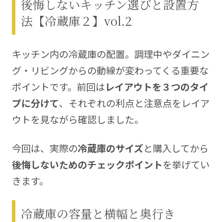
後悔しないキッチン選びと設置方
集部
間取り図：株式会社ホームプランニング1000
法【冷蔵庫２】vol.2
https://www.megasoft.co.jp/madori/
キッチン内の冷蔵庫の配置。調理中やダイニン
グ・リビングからの動線が変わってくる重要な
ポイントです。前回は
レイアウトを３つのタイ
プに分けて
、それぞれの利点と注意点をレイア
ウトを見ながら確認しました。
今回は、実際の
冷蔵庫のサイズ
と購入してから
後悔しないためのチェックポイント
を挙げてい
きます。
冷蔵庫の容量と横幅と奥行き