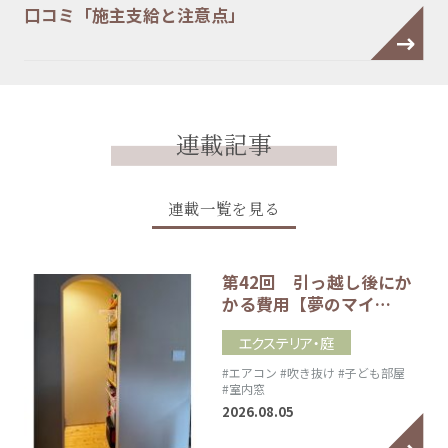
口コミ「施主支給と注意点」
連載記事
連載一覧を見る
第42回 引っ越し後にか
かる費用【夢のマイ…
エクステリア・庭
#エアコン
#吹き抜け
#子ども部屋
#室内窓
2026.08.05