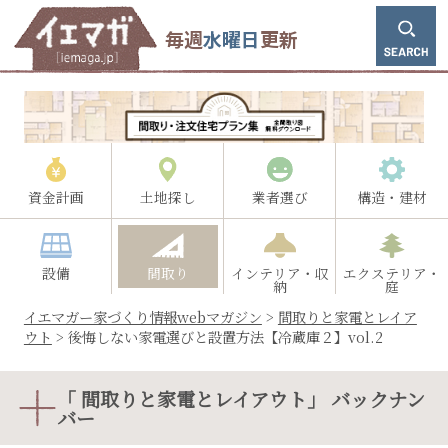
毎週
水曜日
更新
資金計画
土地探し
業者選び
構造・建材
設備
間取り
インテリア・収
エクステリア・
納
庭
イエマガー家づくり情報webマガジン
>
間取りと家電とレイア
ウト
>
後悔しない家電選びと設置方法【冷蔵庫２】vol.2
「 間取りと家電とレイアウト」 バックナン
バー