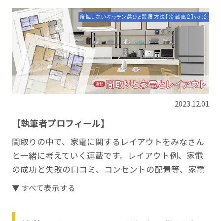
2023.12.01
【執筆者プロフィール】
間取りの中で、家電に関するレイアウトをみなさん
と一緒に考えていく連載です。レイアウト例、家電
の成功と失敗の口コミ、コンセントの配置等、家電
にまつわるトピックを取り上げていきます。
▼ すべて表示する
文・図：まっしんはやぶささん
https://blog.kisekinomyhome.com/
／イエマガ編