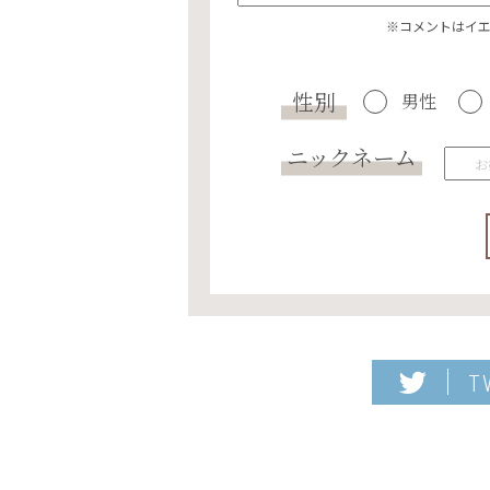
※コメントはイ
性別
男性
ニックネーム
T