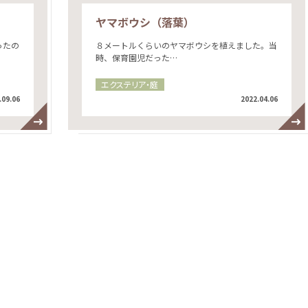
ヤマボウシ（落葉）
ったの
８メートルくらいのヤマボウシを植えました。当
時、保育園児だった…
エクステリア・庭
.09.06
2022.04.06