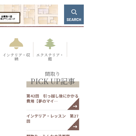
インテリア・収
エクステリア・
納
庭
間取り
PICK UP記事
第42回 引っ越し後にかかる
費用【夢のマイ…
インテリア・レッスン 第27
回