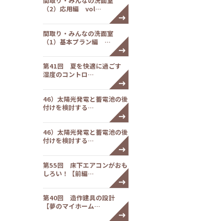
間取り・みんなの洗面室
（2）応用編 vol…
間取り・みんなの洗面室
（1）基本プラン編 …
第41回 夏を快適に過ごす
湿度のコントロ…
46）太陽光発電と蓄電池の後
付けを検討する…
46）太陽光発電と蓄電池の後
付けを検討する…
第55回 床下エアコンがおも
しろい！【前編…
第40回 造作建具の設計
【夢のマイホーム…