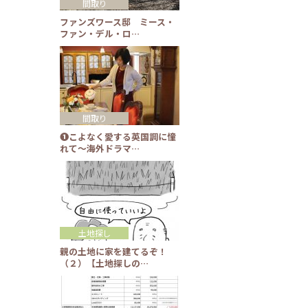
間取り
ファンズワース邸 ミース・
ファン・デル・ロ…
間取り
❶こよなく愛する英国調に憧
れて～海外ドラマ…
土地探し
親の土地に家を建てるぞ！
（２）【土地探しの…