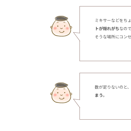
ミキサーなどをち
トが隠れがち
なの
そうな場所にコン
数が足りないのと
まう
。