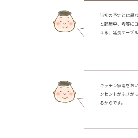
当初の予定とは異
と
部屋中、均等に
える、延長ケーブ
キッチン家電をお
ンセントがふさが
るからです。