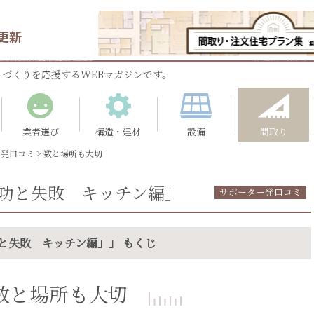
更新
づくりを応援するWEBマガジンです。
業者選び
構造・建材
設備
間取り
ー発口コミ
>
数と場所も大切
功と失敗 キッチン編」
サポーター発口コミ
と失敗 キッチン編」」 もくじ
数と場所も大切