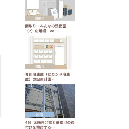
間取り
間取り・みんなの洗面室
（2）応用編 vol…
間取り
専用冷凍庫（セカンド冷凍
庫）の設置計画 …
設備
46）太陽光発電と蓄電池の後
付けを検討する…