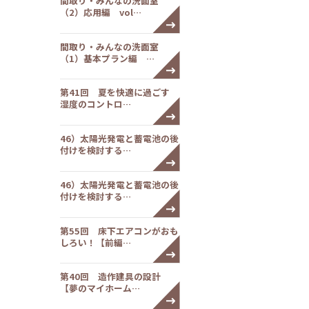
間取り・みんなの洗面室
（2）応用編 vol…
間取り・みんなの洗面室
（1）基本プラン編 …
第41回 夏を快適に過ごす
湿度のコントロ…
46）太陽光発電と蓄電池の後
付けを検討する…
46）太陽光発電と蓄電池の後
付けを検討する…
第55回 床下エアコンがおも
しろい！【前編…
第40回 造作建具の設計
【夢のマイホーム…