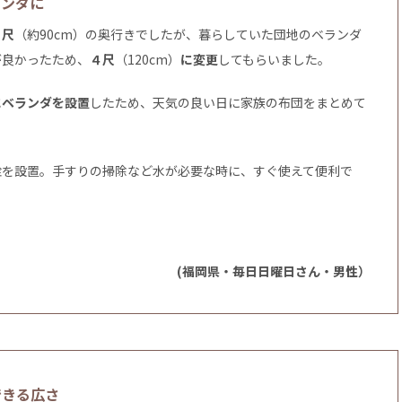
ランダに
３尺
（約90cm）の奥行きでしたが、暮らしていた団地のベランダ
が良かったため、
４尺
（120cm）
に変更
してもらいました。
にベランダを設置
したため、天気の良い日に家族の布団をまとめて
栓を設置。手すりの掃除など水が必要な時に、すぐ使えて便利で
(福岡県・毎日日曜日さん・男性）
できる広さ