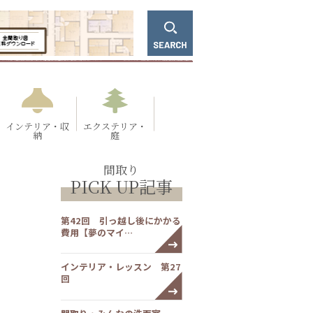
インテリア・収
エクステリア・
納
庭
間取り
PICK UP記事
第42回 引っ越し後にかかる
費用【夢のマイ…
インテリア・レッスン 第27
回