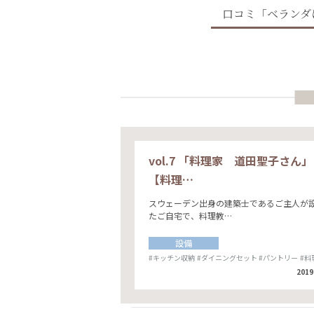
口コミ「ベランダ
vol.7 「料理家 道田聖子さん」
【料理…
スウェーデン出身の建築士であるご主人が
たご自宅で、料理教…
設備
#キッチン収納
#ダイニングセット
#パントリー
#料
2019