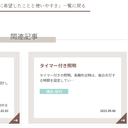
に希望したことと使いやすさ」一覧に戻る
関連記事
タイマー付き照明
タイマー付きの照明。長期外出時は、毎日点灯す
る時間を設定してい…
設計し
構造・建材
理教室
.02.02
2023.09.06