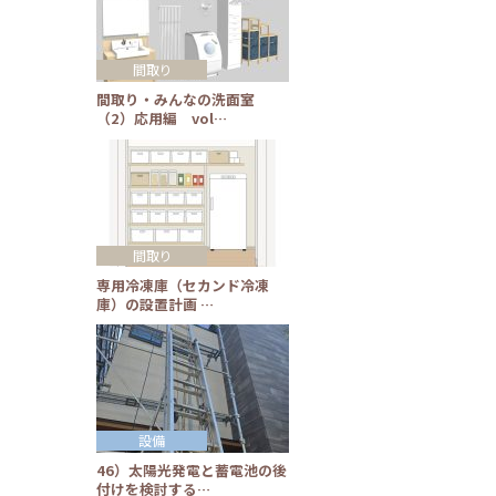
間取り
間取り・みんなの洗面室
（2）応用編 vol…
間取り
専用冷凍庫（セカンド冷凍
庫）の設置計画 …
設備
46）太陽光発電と蓄電池の後
付けを検討する…