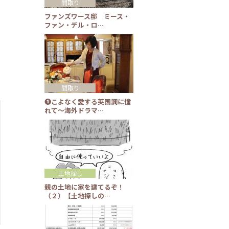
間取り
ファンズワース邸 ミース・
ファン・デル・ロ…
間取り
❶こよなく愛する英国調に憧
れて～海外ドラマ…
土地探し
親の土地に家を建てるぞ！
（２）【土地探しの…