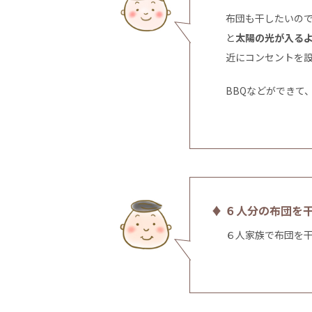
布団も干したいの
と
太陽の光が入る
近にコンセントを
BBQなどができて
♦ ６人分の布団を
６人家族で布団を