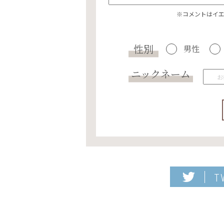
※コメントはイ
性別
男性
ニックネーム
T