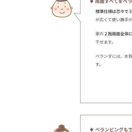
♦ 南面すべてをベ
標準仕様は芯々で
が広くて使い勝手
家の
２階南面全体
干せます。
ベランダには、水
す。
♦ ベランピングも