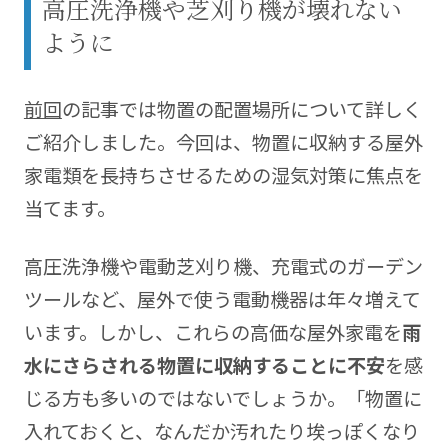
高圧洗浄機や芝刈り機が壊れない
集部
間取り図：株式会社ホームプランニング1000
ように
https://www.megasoft.co.jp/madori/
前回
の記事では物置の配置場所について詳しく
ご紹介しました。今回は、物置に収納する屋外
家電類を長持ちさせるための湿気対策に焦点を
当てます。
高圧洗浄機や電動芝刈り機、充電式のガーデン
ツールなど、屋外で使う電動機器は年々増えて
います。しかし、これらの高価な屋外家電を
雨
水にさらされる物置に収納することに不安
を感
じる方も多いのではないでしょうか。「物置に
入れておくと、なんだか汚れたり埃っぽくなり