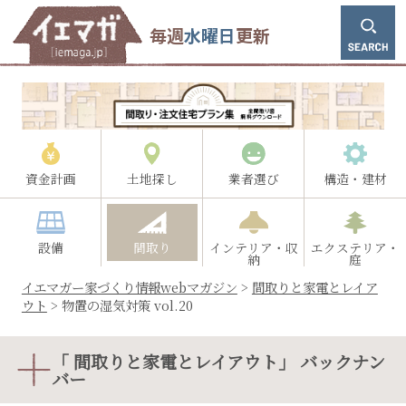
毎週
水曜日
更新
資金計画
土地探し
業者選び
構造・建材
設備
間取り
インテリア・収
エクステリア・
納
庭
イエマガー家づくり情報webマガジン
>
間取りと家電とレイア
ウト
>
物置の湿気対策 vol.20
「 間取りと家電とレイアウト」 バックナン
バー