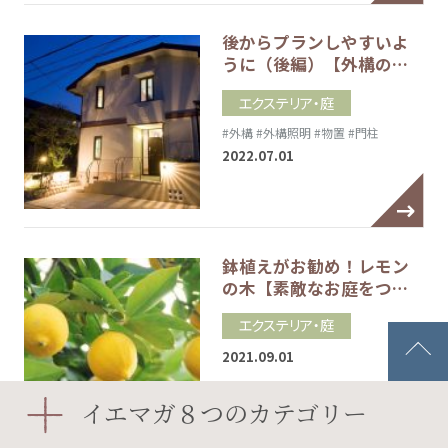
後からプランしやすいよ
うに（後編）【外構の…
エクステリア・庭
#外構
#外構照明
#物置
#門柱
2022.07.01
鉢植えがお勧め！レモン
の木【素敵なお庭をつ…
エクステリア・庭
2021.09.01
イエマガ８つのカテゴリー