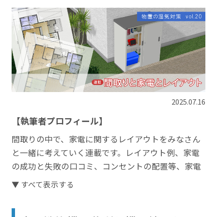
2025.07.16
【執筆者プロフィール】
間取りの中で、家電に関するレイアウトをみなさん
と一緒に考えていく連載です。レイアウト例、家電
の成功と失敗の口コミ、コンセントの配置等、家電
にまつわるトピックを取り上げていきます。
▼ すべて表示する
文・図：まっしんはやぶささん
https://blog.kisekinomyhome.com/
／イエマガ編