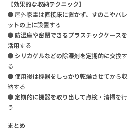
【効果的な収納テクニック】
● 屋外家電は
直接床に置かず、すのこやパレ
ットの上に設置
する
●
防湿庫や密閉できるプラスチックケースを
活用
する
●
シリカゲルなどの除湿剤を定期的に交換
す
る
●
使用後は機器をしっかり乾燥させて
から収
納する
●
定期的に機器を取り出して点検・清掃
を行
う
まとめ