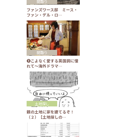
間取り
ファンズワース邸 ミース・
ファン・デル・ロ…
間取り
❶こよなく愛する英国調に憧
れて～海外ドラマ…
土地探し
親の土地に家を建てるぞ！
（２）【土地探しの…