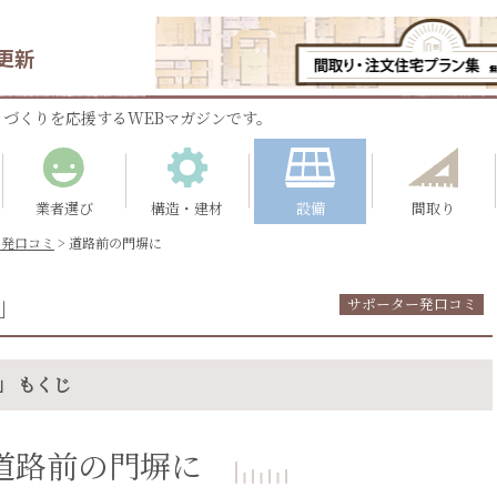
更新
づくりを応援するWEBマガジンです。
業者選び
構造・建材
設備
間取り
ー発口コミ
>
道路前の門塀に
」
サポーター発口コミ
」 もくじ
道路前の門塀に