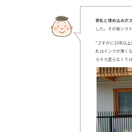
表札と埋め込みポ
した。その後シマ
“さすがに10年以
札はインクが薄く
ろそろ塗らなくて