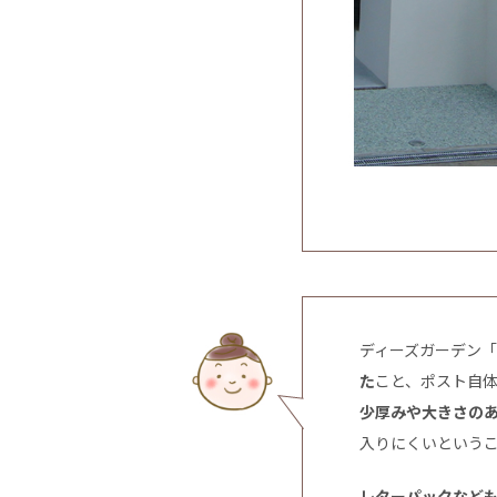
ディーズガーデン「
た
こと、ポスト自
少厚みや大きさの
入りにくいという
レターパックなど