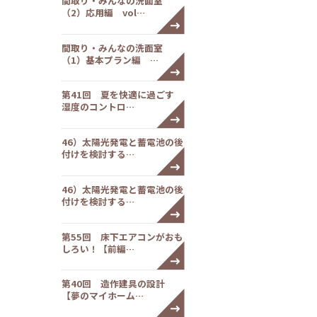
間取り・みんなの洗面室
（2）応用編 vol…
間取り・みんなの洗面室
（1）基本プラン編 …
第41回 夏を快適に過ごす
湿度のコントロ…
46）太陽光発電と蓄電池の後
付けを検討する…
46）太陽光発電と蓄電池の後
付けを検討する…
第55回 床下エアコンがおも
しろい！【前編…
第40回 造作建具の設計
【夢のマイホーム…