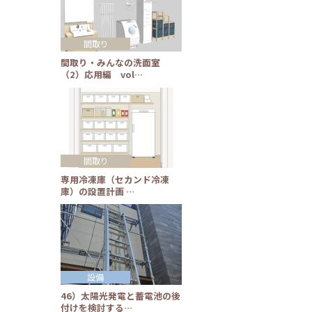
間取り
間取り・みんなの洗面室
（2）応用編 vol…
間取り
専用冷凍庫（セカンド冷凍
庫）の設置計画 …
設備
46）太陽光発電と蓄電池の後
付けを検討する…