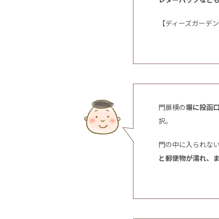
【ディーズガーデ
門扉横の
塀に投函
択。
門の中に入られな
と郵便物が濡れ、