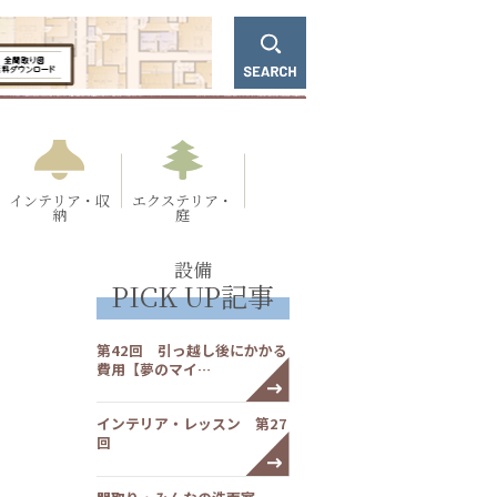
インテリア・収
エクステリア・
納
庭
設備
PICK UP記事
第42回 引っ越し後にかかる
費用【夢のマイ…
インテリア・レッスン 第27
回