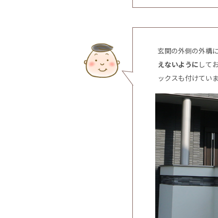
玄関の外側の外構
えないように
して
ックスも付けてい