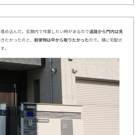
に埋め込んだ。玄関内で作業したい時があるので
道路から門内は見
おきたかったのと、
郵便物は中から取りたかった
ので。横に宅配ボ
ます。