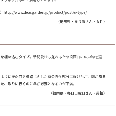
ン】
http://www.deasgarden.jp/product/post/u-type/
（埼玉県・まりあさん・女性）
口を埋め込むタイプ
。新聞受けも兼ねるため投函口の広い物を選
いように投函口を道路に面した家の外側部分に設けたが、
雨が降る
また、取りに行くのに傘が必要
となるのが不満。
（福岡県・毎日日曜日さん・男性）