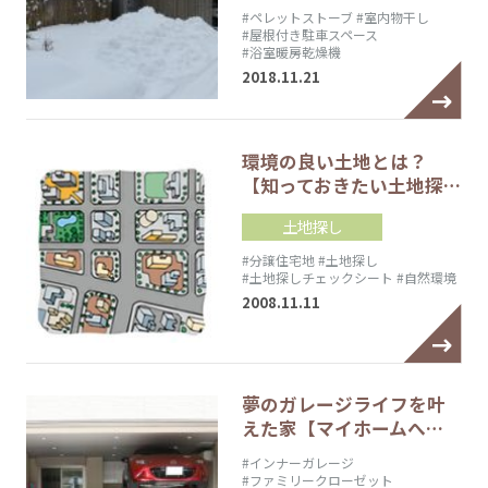
#ペレットストーブ
#室内物干し
#屋根付き駐車スペース
#浴室暖房乾燥機
2018.11.21
環境の良い土地とは？
【知っておきたい土地探…
土地探し
#分譲住宅地
#土地探し
#土地探しチェックシート
#自然環境
2008.11.11
夢のガレージライフを叶
えた家【マイホームへ…
#インナーガレージ
#ファミリークローゼット