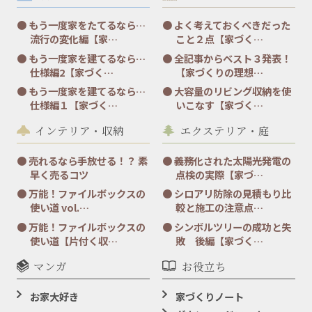
もう一度家をたてるなら…
よく考えておくべきだった
流行の変化編【家…
こと２点【家づく…
もう一度家を建てるなら…
全記事からベスト３発表！
仕様編2【家づく…
【家づくりの理想…
もう一度家を建てるなら…
大容量のリビング収納を使
仕様編１【家づく…
いこなす【家づく…
インテリア・収納
エクステリア・庭
売れるなら手放せる！？ 素
義務化された太陽光発電の
早く売るコツ
点検の実際【家づ…
万能！ファイルボックスの
シロアリ防除の見積もり比
使い道 vol.…
較と施工の注意点…
万能！ファイルボックスの
シンボルツリーの成功と失
使い道【片付く収…
敗 後編【家づく…
マンガ
お役立ち
お家大好き
家づくりノート