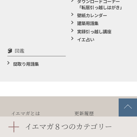
ダウンロードコーナー
「転居引っ越しはがき」
壁紙カレンダー
建築用語集
実録引っ越し講座
イエ占い
図鑑
間取り用語集
イエマガとは
更新履歴
イエマガ８つのカテゴリー
プライバシー
ポリシー
著作権
リンクについて