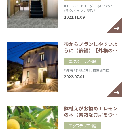
#エール！
#コーダ あいのうた
#海外ドラマの間取り
2022.11.09
後からプランしやすいよ
うに（後編）【外構の…
エクステリア・庭
#外構
#外構照明
#物置
#門柱
2022.07.01
鉢植えがお勧め！レモン
の木【素敵なお庭をつ…
エクステリア・庭