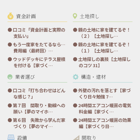
資金計画
土地探し
口コミ「資金計画と実際の
親の土地に家を建てるぞ！
支払い」
（２）【土地探し…
もう一度家をたてるなら…
親の土地に家を建てるぞ！
費用編〈最終回〉…
（１）【土地探し…
ウッドデッキにテラス屋根
土地探しの裏技【土地探し
を付ける【家づく…
のコツ 31】
業者選び
構造・建材
口コミ「打ち合わせはどん
外壁の汚れを落とす【家づ
な感じ？」
くり日々勉強 7…
第７回 間取り・動線への
24時間エアコン暖房の電気
願い【夢のマイホ…
料金編【家づく…
第６回 失敗から学んだ家
24時間エアコン暖房の効果
づくり【夢のマイ…
編【家づくり日…
設備
間取り