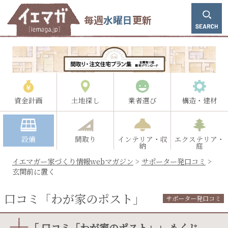
毎週
水曜日
更新
資金計画
土地探し
業者選び
構造・建材
設備
間取り
インテリア・収
エクステリア・
納
庭
イエマガー家づくり情報webマガジン
>
サポーター発口コミ
>
玄関前に置く
口コミ「わが家のポスト」
サポーター発口コミ
「 口コミ「わが家のポスト」」 もくじ