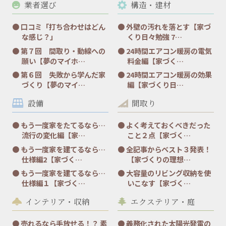
業者選び
構造・建材
口コミ「打ち合わせはどん
外壁の汚れを落とす【家づ
な感じ？」
くり日々勉強 7…
第７回 間取り・動線への
24時間エアコン暖房の電気
願い【夢のマイホ…
料金編【家づく…
第６回 失敗から学んだ家
24時間エアコン暖房の効果
づくり【夢のマイ…
編【家づくり日…
設備
間取り
もう一度家をたてるなら…
よく考えておくべきだった
流行の変化編【家…
こと２点【家づく…
もう一度家を建てるなら…
全記事からベスト３発表！
仕様編2【家づく…
【家づくりの理想…
もう一度家を建てるなら…
大容量のリビング収納を使
仕様編１【家づく…
いこなす【家づく…
インテリア・収納
エクステリア・庭
売れるなら手放せる！？ 素
義務化された太陽光発電の