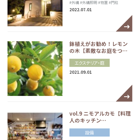
#外構
#外構照明
#物置
#門柱
2022.07.01
鉢植えがお勧め！レモン
の木【素敵なお庭をつ…
エクステリア・庭
2021.09.01
vol.9 ニモアルカモ【料理
人のキッチン…
設備