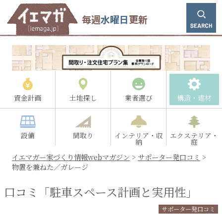
毎週
水曜日
更新
資金計画
土地探し
業者選び
構造・建材
設備
間取り
インテリア・収
エクステリア・
納
庭
イエマガー家づくり情報webマガジン
>
サポーター発口コミ
>
物置を兼ねた／ガレージ
口コミ「駐車スペース計画と実用性」
サポーター発口コミ