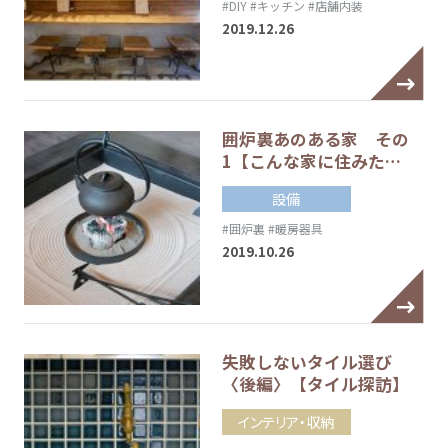
#DIY
#キッチン
#店舗内装
2019.12.26
囲炉裏あのある家 その
1【こんな家に住みた…
設備
#囲炉裏
#暖房器具
2019.10.26
失敗しないタイル選び
〈後編〉【タイル探訪】
インテリア・収納