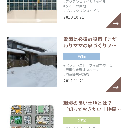
#アジアンスタイル
#タイル
#タイルの目地
#ブルックリンスタイル
2019.10.21
雪国に必須の設備【こだ
わりママの家づくりノ…
設備
#ペレットストーブ
#室内物干し
#屋根付き駐車スペース
#浴室暖房乾燥機
2018.11.21
環境の良い土地とは？
【知っておきたい土地探…
土地探し