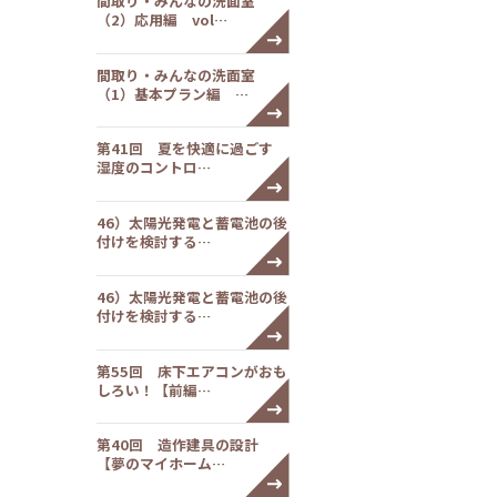
間取り・みんなの洗面室
（2）応用編 vol…
間取り・みんなの洗面室
（1）基本プラン編 …
第41回 夏を快適に過ごす
湿度のコントロ…
46）太陽光発電と蓄電池の後
付けを検討する…
46）太陽光発電と蓄電池の後
付けを検討する…
第55回 床下エアコンがおも
しろい！【前編…
第40回 造作建具の設計
【夢のマイホーム…