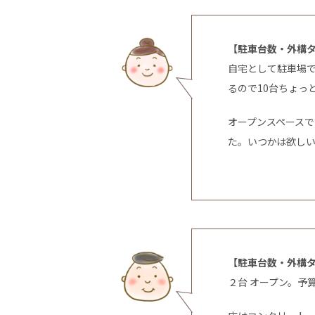
【駐車台数・外構
自宅として駐車場
るので10台ちょっ
オープンスペースで
た。いつかは欲し
【駐車台数・外構
２台 オープン。予