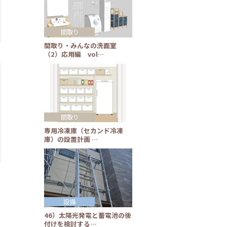
間取り
間取り・みんなの洗面室
（2）応用編 vol…
間取り
専用冷凍庫（セカンド冷凍
庫）の設置計画 …
設備
46）太陽光発電と蓄電池の後
付けを検討する…