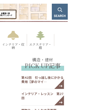
インテリア・収
エクステリア・
納
庭
構造・建材
PICK UP記事
第42回 引っ越し後にかかる
費用【夢のマイ…
インテリア・レッスン 第27
回