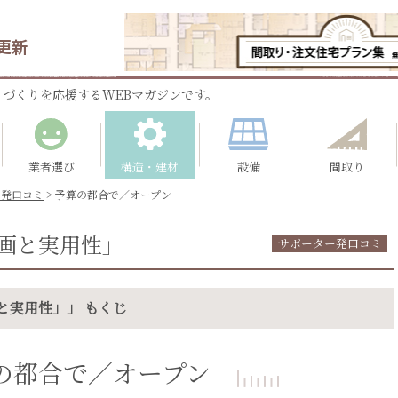
更新
づくりを応援するWEBマガジンです。
業者選び
構造・建材
設備
間取り
ー発口コミ
>
予算の都合で／オープン
画と実用性」
サポーター発口コミ
と実用性」」 もくじ
の都合で／オープン