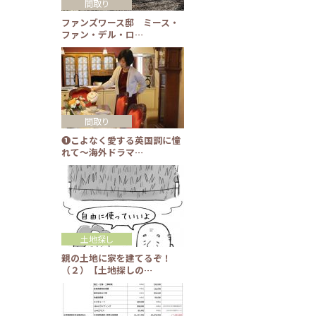
間取り
ファンズワース邸 ミース・
ファン・デル・ロ…
間取り
❶こよなく愛する英国調に憧
れて～海外ドラマ…
土地探し
親の土地に家を建てるぞ！
（２）【土地探しの…