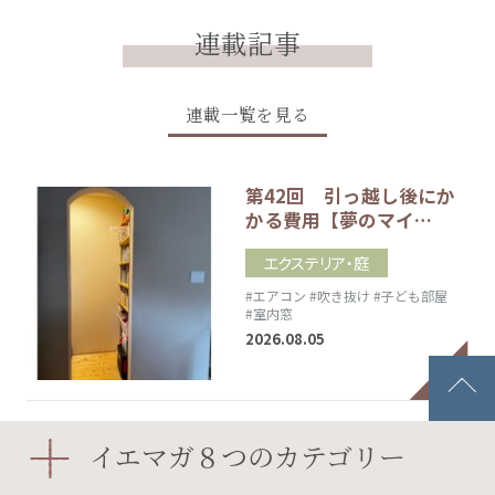
連載記事
連載一覧を見る
第42回 引っ越し後にか
かる費用【夢のマイ…
エクステリア・庭
#エアコン
#吹き抜け
#子ども部屋
#室内窓
2026.08.05
インテリア・レッスン
イエマガ８つのカテゴリー
第27回