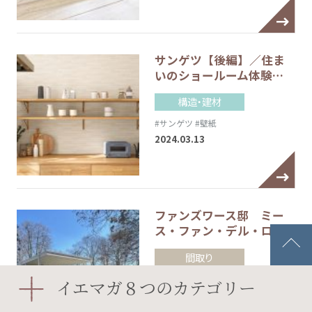
サンゲツ【後編】／住ま
いのショールーム体験…
構造・建材
#サンゲツ
#壁紙
2024.03.13
ファンズワース邸 ミー
ス・ファン・デル・ロ…
間取り
2023.12.27
イエマガ８つのカテゴリー