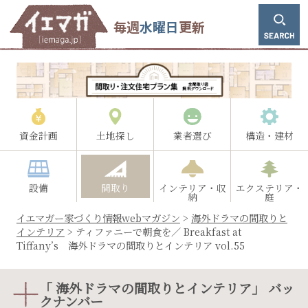
毎週
水曜日
更新
資金計画
土地探し
業者選び
構造・建材
設備
間取り
インテリア・収
エクステリア・
納
庭
イエマガー家づくり情報webマガジン
>
海外ドラマの間取りと
インテリア
>
ティファニーで朝食を／ Breakfast at
Tiffany’s 海外ドラマの間取りとインテリア vol.55
「 海外ドラマの間取りとインテリア」 バッ
クナンバー