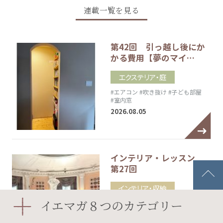
連載一覧を見る
第42回 引っ越し後にか
かる費用【夢のマイ…
エクステリア・庭
#エアコン
#吹き抜け
#子ども部屋
#室内窓
2026.08.05
インテリア・レッスン
第27回
インテリア・収納
イエマガ８つのカテゴリー
2026.08.05