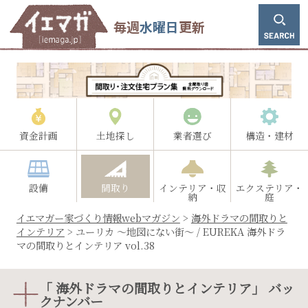
毎週
水曜日
更新
資金計画
土地探し
業者選び
構造・建材
設備
間取り
インテリア・収
エクステリア・
納
庭
イエマガー家づくり情報webマガジン
>
海外ドラマの間取りと
インテリア
>
ユーリカ ～地図にない街～ / EUREKA 海外ドラ
マの間取りとインテリア vol.38
「 海外ドラマの間取りとインテリア」 バッ
クナンバー