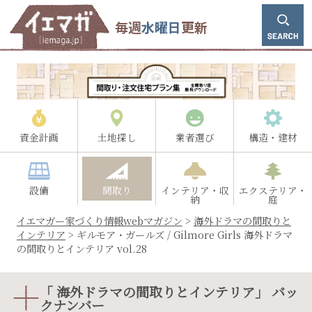
毎週
水曜日
更新
資金計画
土地探し
業者選び
構造・建材
設備
間取り
インテリア・収
エクステリア・
納
庭
イエマガー家づくり情報webマガジン
>
海外ドラマの間取りと
インテリア
>
ギルモア・ガールズ / Gilmore Girls 海外ドラマ
の間取りとインテリア vol.28
「 海外ドラマの間取りとインテリア」 バッ
クナンバー