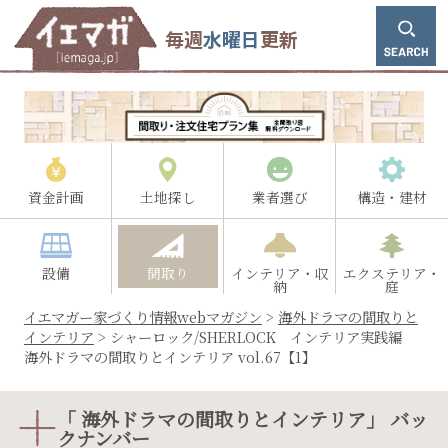
毎週
水曜日
更新
資金計画
土地探し
業者選び
構造・建材
設備
間取り
インテリア・収
エクステリア・
納
庭
イエマガー家づくり情報webマガジン
>
海外ドラマの間取りと
インテリア
>
シャーロック/SHERLOCK インテリア実践編
海外ドラマの間取りとインテリア vol.67【1】
「 海外ドラマの間取りとインテリア」 バッ
クナンバー