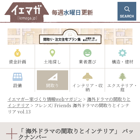
毎週
水曜日
更新
資金計画
土地探し
業者選び
構造・建材
設備
間取り
インテリア・収
エクステリア・
納
庭
イエマガー家づくり情報webマガジン
>
海外ドラマの間取りと
インテリア
>
フレンズ/ Friends 海外ドラマの間取りとインテ
リア vol.13
「 海外ドラマの間取りとインテリア」 バッ
クナンバー