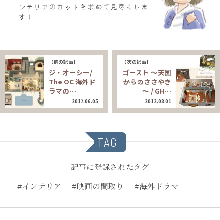
【前の記事】
【次の記事】
ジ・オーシー/
ゴースト 〜天国
The OC 海外ド
からのささやき
ラマの…
～ / GH…
2012.06.05
2012.08.01
TAG
記事に登録されたタグ
#インテリア
#映画の間取り
#海外ドラマ