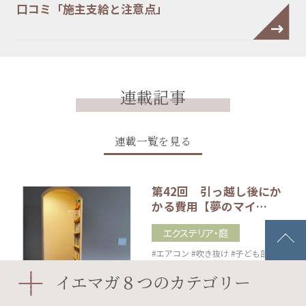
口コミ「施主支給と注意点」
連載記事
連載一覧を見る
第42回 引っ越し後にか
かる費用【夢のマイ…
エクステリア・庭
#エアコン
#吹き抜け
#子ども部屋
#室内窓
イエマガ８つのカテゴリー
2026.08.05