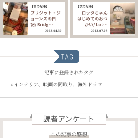
【前の記事】
【次の記事】
ブリジット・ジ
ロッタちゃん
ョーンズの日
はじめてのおつ
記/ Bridg…
かい/ Lot…
2013.04.30
2013.07.03
TAG
記事に登録されたタグ
#インテリア、映画の間取り、海外ドラマ
読者アンケート
この記事の感想