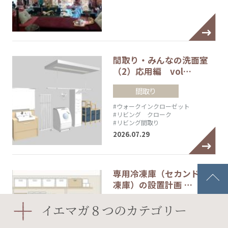
間取り・みんなの洗面室
（2）応用編 vol…
間取り
#ウォークインクローゼット
#リビング クローク
#リビング間取り
2026.07.29
専用冷凍庫（セカンド冷
凍庫）の設置計画 …
間取り
イエマガ８つのカテゴリー
2026.07.29