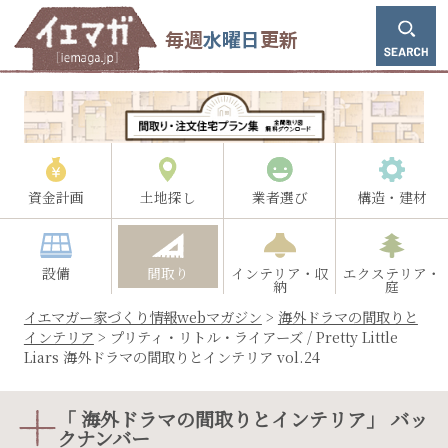
毎週
水曜日
更新
資金計画
土地探し
業者選び
構造・建材
設備
間取り
インテリア・収
エクステリア・
納
庭
イエマガー家づくり情報webマガジン
>
海外ドラマの間取りと
インテリア
>
プリティ・リトル・ライアーズ / Pretty Little
Liars 海外ドラマの間取りとインテリア vol.24
「 海外ドラマの間取りとインテリア」 バッ
クナンバー